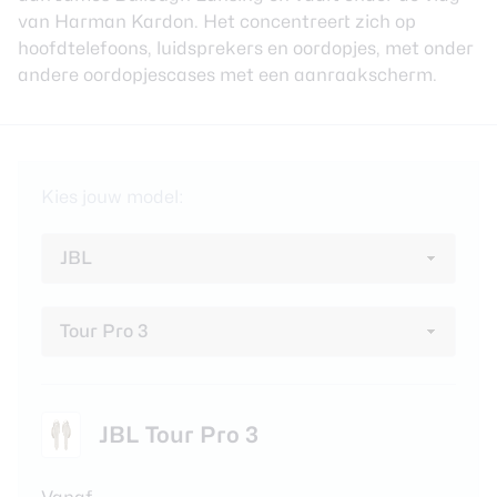
review
Beste tablets
van Harman Kardon. Het concentreert zich op
Smartwatches
hoofdtelefoons, luidsprekers en oordopjes, met onder
andere oordopjescases met een aanraakscherm.
Oordopjes
Tablets
Kies jouw model:
Deals
Community
Login
Nieuwsbrief
Over ons
JBL Tour Pro 3