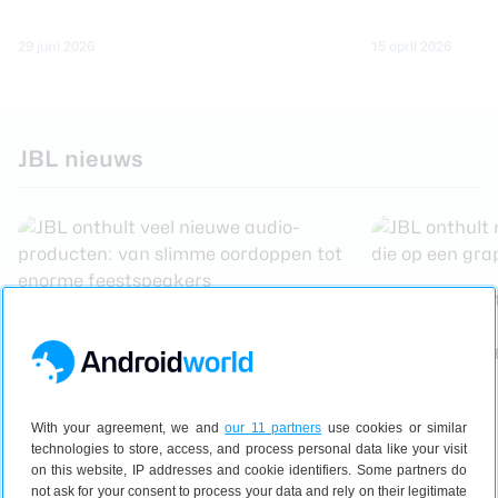
29 juni 2026
15 april 2026
JBL nieuws
JBL onthult 
JBL onthult veel nieuwe audio-
speakers die
producten: van slimme
manier kopp
oordoppen tot enorme
feestspeakers
With your agreement, we and
our 11 partners
use cookies or similar
technologies to store, access, and process personal data like your visit
on this website, IP addresses and cookie identifiers. Some partners do
not ask for your consent to process your data and rely on their legitimate