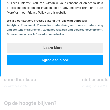
business interest. You can withdraw your consent or object to data
processing based on legitimate interest at any time by clicking on “Learn
More” or in our Privacy Policy on this website.
12 mei 2026
30 maart 2026
We and our partners process data for the following purposes:
Analytics
, Functional
, Personalised advertising and content, advertising
and content measurement, audience research and services development
,
Store and/or access information on a device
Tips
Learn More →
Agree and close
Hier moet je op letten als je een
JBL maakt d
soundbar koopt
niet bepaal
22 oktober 2025
25 augustus 2023
Op de hoogte blijven?