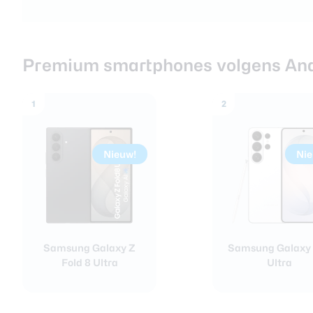
Nieuwsbrief
Over ons
Premium smartphones volgens And
1
2
Nieuw!
Ni
Samsung Galaxy Z
Samsung Galaxy
Fold 8 Ultra
Ultra