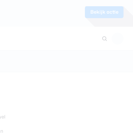
Bekijk actie
wel
an