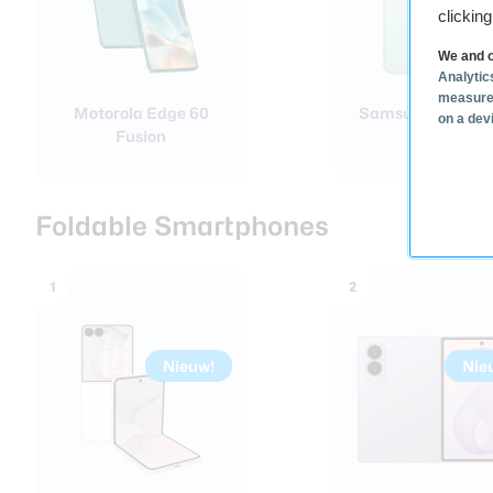
clickin
We and o
Analytic
measure
Motorola Edge 60
Samsung Galaxy
on a dev
Fusion
Foldable Smartphones
1
2
Nieuw!
Nie