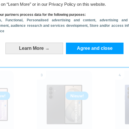
Sam
g on “Learn More” or in our Privacy Policy on this website.
ur partners process data for the following purposes:
s
, Functional
, Personalised advertising and content, advertising and
ment, audience research and services development
, Store and/or access in
 A26
Nothing Phone (3a)
ice
Learn More →
Agree and close
3
4
uw!
Nieuw!