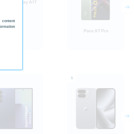
sung Galaxy A17
 content
formation
Poco X7 Pro
5