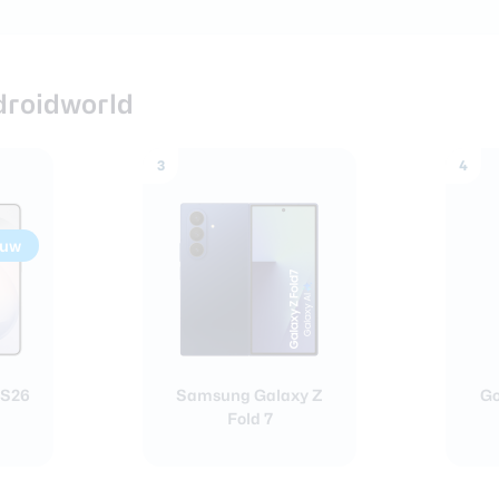
roidworld
3
4
euw
 S26
Samsung Galaxy Z
Go
Fold 7