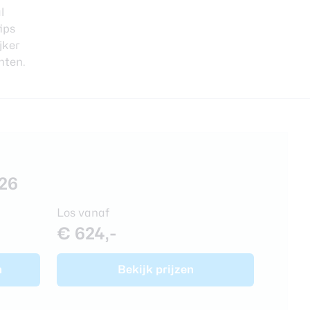
l
ips
jker
nten.
26
Los vanaf
€ 624,-
n
Bekijk prijzen