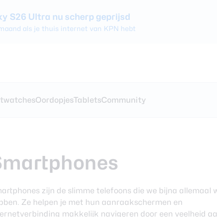
 S26 Ultra nu scherp geprijsd
 maand als je thuis internet van KPN hebt
ezen
s
koptelefoons
ty
twatches
Oordopjes
Tablets
Community
xy S26 Ultra
nnementen voor
nes vergelijken
ches vergelijken
 en
rgelijken
ergelijken
0 review
hones
Smartphones
xy Watch 8
atches
artphones zijn de slimme telefoons die we bijna allemaal 
ze oordopjes
bben. Ze helpen je met hun aanraakschermen en
Pro review
ternetverbinding makkelijk navigeren door een veelheid a