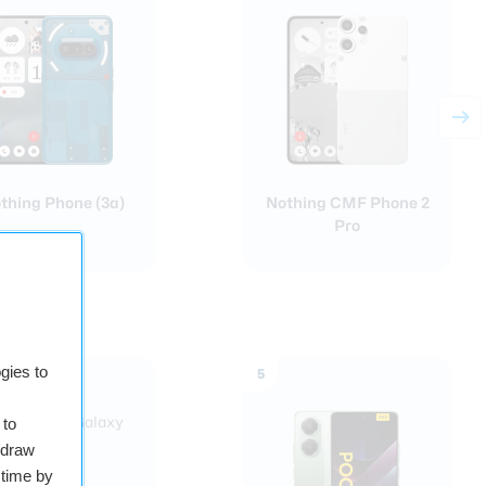
thing Phone (3a)
Nothing CMF Phone 2
Pro
gies to
5
 to
hdraw
 time by