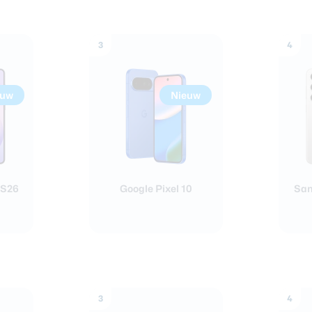
3
4
euw
Nieuw
 S26
Google Pixel 10
Sam
3
4