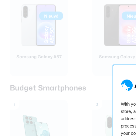
Nieuw!
Nie
Samsung Galaxy A57
Samsung Galaxy
Budget Smartphones
With y
1
2
store, 
address
process
your co