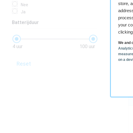
store, 
Nee
address
Ja
process
Batterijduur
your co
clickin
We and o
4 uur
100 uur
Analytic
measure
on a dev
Reset