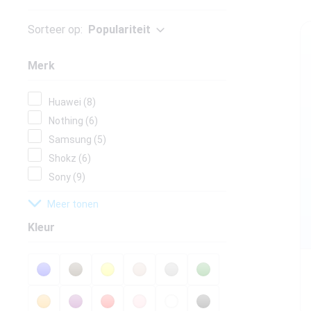
Samsung Galaxy
Beste koptele
Sorteer op:
Populariteit
Smartphones
Beste tablets
Merk
Smartwatches
Huawei (8)
Oordopjes
Nothing (6)
Samsung (5)
Tablets
Shokz (6)
Sony (9)
Deals
Meer tonen
Kleur
Community
Login