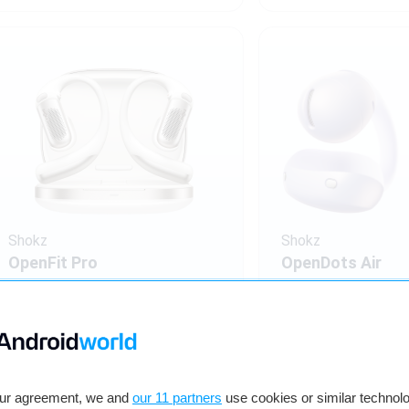
Shokz
Shokz
OpenFit Pro
OpenDots Air
Open ear
2 kleuren
Open ear
2 kleuren
Bekijken
€ 249,00
€ 139,00
our agreement, we and
our 11 partners
use cookies or similar technolo