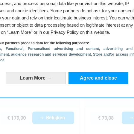
access, and process personal data like your visit on this website, IP
es and cookie identifiers. Some partners do not ask for your consent
 your data and rely on their legitimate business interest. You can wit
nsent or object to data processing based on legitimate interest at any
g on “Learn More” or in our Privacy Policy on this website.
ur partners process data for the following purposes:
s
, Functional
, Personalised advertising and content, advertising and
ment, audience research and services development
, Store and/or access in
ice
Learn More →
Agree and close
Sony
Sony
WF-1000XM5
WF-C710N
In-ear
3 kleuren
In-ear
4 kleuren
Bekijken
€ 179,00
€ 73,08