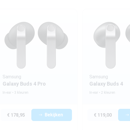
 Z Fold 7 review
foons
Samsung
Samsung
Galaxy Buds 4 Pro
Galaxy Buds 4
In-ear
3 kleuren
In-ear
2 kleuren
Bekijken
€ 178,95
€ 119,00