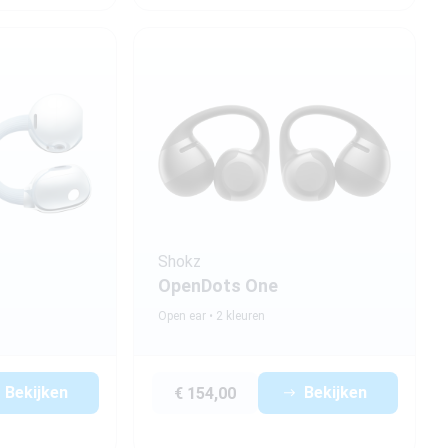
Shokz
OpenDots One
Open ear
2 kleuren
Bekijken
Bekijken
€ 154,00