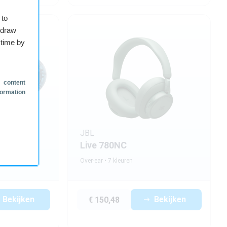
 to
hdraw
 time by
 content
formation
JBL
Live 780NC
Over-ear
7 kleuren
Bekijken
Bekijken
€ 150,48