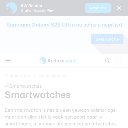
AW Reader
Download
Gratis - Google Play
Sluiten
Samsung Galaxy S26 Ultra nu scherp geprijsd
Nieuws
Bekijk actie
Alle reviews
Alle koopadvi
Smartphones
Smartwatche
Oordopjes en 
Tablets
AW communi
Tips
Samsung Gala
Sim only-abo
Alle smartpho
Alle smartwat
Alle oordopjes
Alle tablets ve
Discussie
Apps
review
kinderen
koptelefoons v
AW Poll
Thema's
Androidworld
Smartwatches
Google Pixel 1
Beste smartp
Achtergronden
Samsung Gala
Beste smartw
Smartwatches
review
Reviews
Beste draadlo
Een smartwatch is net als een gewoon polshorloge,
Oppo Find X9 
Koopadvies
maar dan slim. Het is vaak een poort naar je
Beste koptele
smartphone, al kunnen steeds meer smartwatches
Samsung Gala
Smartphones