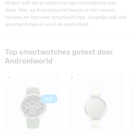
dingen zelf die je anders op een smartphone zou
review
Beste tablets
doen. Hier op Androidworld lees je al het nieuws,
Smartwatches
reviews en tips over smartwatches.
Vergelijk ook alle
smartwatches
en vind de beste deal.
Oordopjes
Tablets
Top smartwatches getest door
Deals
Androidworld
Community
1
2
Login
Nieuwsbrief
8,7!
Over ons