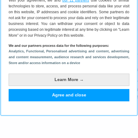
With your agreement, we and
our 11 partners
use cookies or similar
25 juni 2026
9 juni 2026
technologies to store, access, and process personal data like your visit
on this website, IP addresses and cookie identifiers. Some partners do
not ask for your consent to process your data and rely on their legitimate
business interest. You can withdraw your consent or object to data
processing based on legitimate interest at any time by clicking on “Learn
Laatste nieuws
More” or in our Privacy Policy on this website.
We and our partners process data for the following purposes:
Analytics
, Functional
, Personalised advertising and content, advertising
and content measurement, audience research and services development
,
Store and/or access information on a device
Google zet zijn partner Samsung
Learn More →
te kakken in zijn Pixel Watch 5-
Motorola ko
teaser
opvallende p
Agree and close
en eerste ec