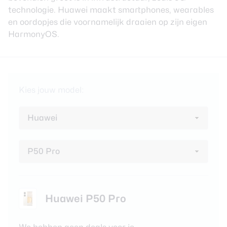
review
Beste tablets
technologie. Huawei maakt smartphones, wearables
Smartwatches
en oordopjes die voornamelijk draaien op zijn eigen
HarmonyOS.
Oordopjes
Tablets
Kies jouw model:
Deals
Community
Login
Nieuwsbrief
Over ons
Huawei P50 Pro