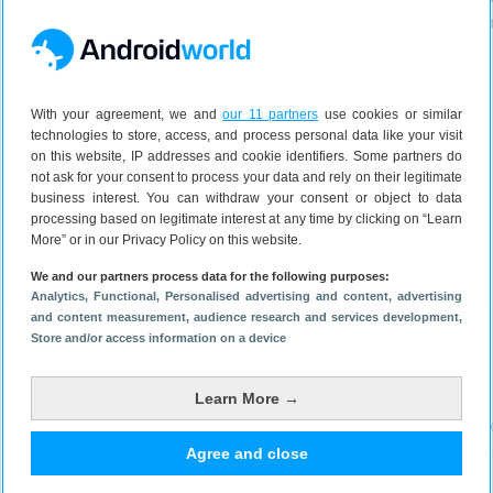
het een onsje minder mag zijn
niet alleen vo
With your agreement, we and
our 11 partners
use cookies or similar
technologies to store, access, and process personal data like your visit
on this website, IP addresses and cookie identifiers. Some partners do
not ask for your consent to process your data and rely on their legitimate
business interest. You can withdraw your consent or object to data
processing based on legitimate interest at any time by clicking on “Learn
More” or in our Privacy Policy on this website.
9 juni 2026
12 mei 2026
We and our partners process data for the following purposes:
Analytics
, Functional
, Personalised advertising and content, advertising
and content measurement, audience research and services development
,
Store and/or access information on a device
Huawei nieuws
Learn More →
Agree and close