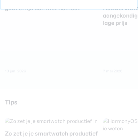
Strava biedt meer sporten aan en
gaat strijd aan met Komoot
Huawei Watch
aangekondigd
lage prijs
13 juni 2026
7 mei 2026
Tips
Zo zet je je smartwatch productief