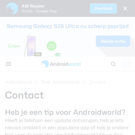
AW Reader
Download
Gratis - Google Play
Sluiten
Samsung Galaxy S26 Ultra nu scherp geprijsd
Nieuws
Bekijk actie
Alle reviews
Alle koopadvi
Smartphones
Smartwatche
Oordopjes en 
Tablets
AW communi
Tips
Samsung Gala
Sim only-abo
Alle smartpho
Alle smartwat
Alle oordopjes
Alle tablets ve
Discussie
Apps
review
kinderen
koptelefoons v
AW Poll
Thema's
Google Pixel 1
Beste smartp
Androidworld
Over Androidworld
Contact
Achtergronden
Contact
Samsung Gala
Beste smartw
review
Reviews
Beste draadlo
Heb je een tip voor Androidworld?
Oppo Find X9 
Koopadvies
Heeft je telefoon een update ontvangen, heb je iets
Beste koptele
nieuws ontdekt in een populaire app of heb je andere
Samsung Gala
Smartphones
tips voor de redactie van Androidworld? Stuur dan