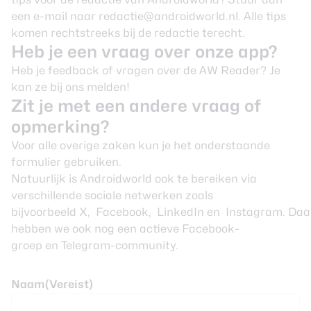
review
Beste tablets
een e-mail naar
redactie@androidworld.nl
. Alle tips
Smartwatches
komen rechtstreeks bij de redactie terecht.
Heb je een vraag over onze app?
Oordopjes
Heb je feedback of vragen over de
AW Reader
?
Je
kan ze bij ons melden
!
Tablets
Zit je met een andere vraag of
opmerking?
Deals
Voor alle overige zaken kun je het onderstaande
formulier gebruiken.
Community
Natuurlijk is Androidworld ook te bereiken via
verschillende sociale netwerken zoals
Login
bijvoorbeeld
X
,
Facebook
,
LinkedIn
en
Instagram
. Da
Nieuwsbrief
hebben we ook nog een actieve
Facebook-
Over ons
groep
en
Telegram-community
.
Naam
(Vereist)