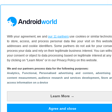
With your agreement, we and
our 11 partners
use cookies or similar technol
to store, access, and process personal data like your visit on this websit
addresses and cookie identifiers. Some partners do not ask for your conse
process your data and rely on their legitimate business interest. You can wit
Adresgegevens
your consent or object to data processing based on legitimate interest at any
by clicking on “Learn More” or in our Privacy Policy on this website.
BigSpark B.V.
Jonkerbosplein 52
We and our partners process data for the following purposes:
6534 AB Nijmegen
Analytics
, Functional
, Personalised advertising and content, advertising
content measurement, audience research and services development
, Store a
KVK: 57841535
access information on a device
BTW: NL852759836B01
https://bigspark.com/
Learn More →
Agree and close