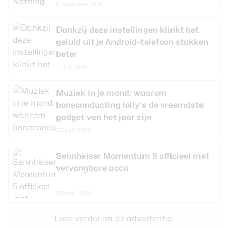
5 augustus 2026
review
Beste tablets
Smartwatches
Dankzij deze instellingen klinkt het
geluid uit je Android-telefoon stukken
Oordopjes
beter
11 juli 2026
Tablets
Muziek in je mond: waarom
Deals
boneconducting lolly’s de vreemdste
gadget van het jaar zijn
Community
23 juni 2026
Login
Sennheiser Momentum 5 officieel met
Nieuwsbrief
vervangbare accu
Over ons
28 mei 2026
Lees verder na de advertentie.