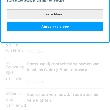
Store and/or access information on a device
Muzieknummers opzoeken die je op je
scherm hoort, het kan binnenkort
Learn More →
19 juni 2024
Agree and close
4 apps voor het offline luisteren van
muziek
17 juni 2024
Samsung lijkt afscheid te nemen van
iconisch Galaxy Buds-ontwerp
13 juni 2024
Sonos-app vernieuwd: frustraties bij
vele klanten