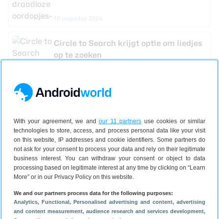
16 augustus 2024
Circle to Search krijgt optie om liedjes
op te zoeken
13 augustus 2024
De beste deals voor koptelefoons van
dit weekend
With your agreement, we and
our 11 partners
use cookies or similar
technologies to store, access, and process personal data like your visit
9 augustus 2024
on this website, IP addresses and cookie identifiers. Some partners do
not ask for your consent to process your data and rely on their legitimate
business interest. You can withdraw your consent or object to data
De allerbeste speaker-deals van dit
processing based on legitimate interest at any time by clicking on “Learn
weekend op een rij
More” or in our Privacy Policy on this website.
We and our partners process data for the following purposes:
12 juli 2024
Analytics
, Functional
, Personalised advertising and content, advertising
and content measurement, audience research and services development
,