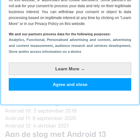
on this website, IP addresses and cookie identifiers. Some partners do
van Android 13.
not ask for your consent to process your data and rely on their legitimate
business interest. You can withdraw your consent or object to data
processing based on legitimate interest at any time by clicking on “Learn
De belangrijkste lancering is uiteraard die van
More” or in our Privacy Policy on this website.
de stabiele versie van Android 13 voor Pixeltelefoons.
We and our partners process data for the following purposes:
Daarna gaan andere smartphonefabrikanten bezig
Analytics
, Functional
, Personalised advertising and content, advertising
met het communiceren van een tijdlijn voor de
and content measurement, audience research and services development
,
lancering van Android 13 voor hun telefoons.
Store and/or access information on a device
Wanneer dat is, maakt Google niet
bekend. Hieronder vind je een overzicht van de data
Learn More →
waarop Google in de voorgaande jaren de stabiele
versies uitbracht. Enige consistentie is daar niet in
Agree and close
aanwezig dus is het voorlopig speculeren.
Android 8.0 Oreo
: 21 augustus 2017
Android 9.0 Pie
: 6 augustus 2018
Android 10
: 3 september 2019
Android 11
: 8 september 2020
Android 12
: 4 oktober 2021
Aan de slag met Android 13