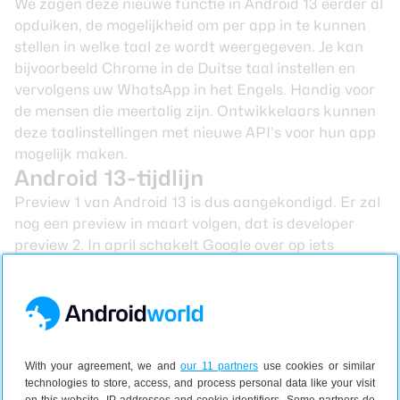
We zagen deze nieuwe functie in Android 13 eerder al
opduiken, de mogelijkheid om per app in te kunnen
stellen in welke taal ze wordt weergegeven. Je kan
bijvoorbeeld Chrome in de Duitse taal instellen en
vervolgens uw WhatsApp in het Engels. Handig voor
de mensen die meertalig zijn. Ontwikkelaars kunnen
deze taalinstellingen met nieuwe API’s voor hun app
mogelijk maken.
Android 13-tijdlijn
Preview 1 van Android 13 is dus aangekondigd. Er zal
nog een preview in maart volgen, dat is developer
preview 2. In april schakelt Google over op iets
stabielere bètaversies, waarvan er vier gepland
staan. De laatste twee van die bètaversies zullen in
het teken staan van Platform Stability. Dat
betekent dat bij die versies al vaststaat hoe Android
13 omgaat met apps. Met deze definitieve codes
With your agreement, we and
our 11 partners
use cookies or similar
kunnen ontwikkelaars hun apps dus helemaal
technologies to store, access, and process personal data like your visit
klaarstomen voor de lancering van de stabiele versie