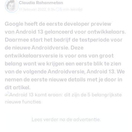
Claudia Rahanmetan
review
Beste tablets
11 februari 2022, 9:34
5 min leestijd
Smartwatches
Google heeft de eerste developer preview
Oordopjes
van Android 13 gelanceerd voor ontwikkelaars.
Daarmee start het bedrijf de testperiode voor
Tablets
de nieuwe Androidversie. Deze
Deals
ontwikkelaarsversie is voor ons van groot
belang want we krijgen een eerste blik te zien
Community
van de volgende Androidversie, Android 13. We
nemen de eerste nieuwe details met je door in
dit artikel.
Login
Nieuwsbrief
Over ons
Lees verder na de advertentie.