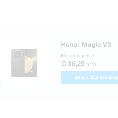
foons
xy Z Fold 7
Honor Magic V3
Met abonnement
€ 36,25
p/m
Bekijk
abonnement