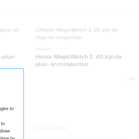
Reviews
e plus-
Honor MagicWatch 2: dit zijn de
plus- en minpunten
R
gies to
 to
8 januari 2020
2
hdraw
 time by