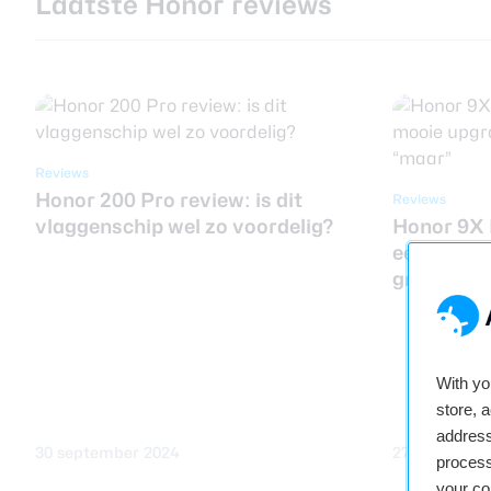
Laatste Honor reviews
Reviews
Honor 200 Pro review: is dit
Reviews
vlaggenschip wel zo voordelig?
Honor 9X 
een mooie
grote “ma
With y
store, 
address
30 september 2024
27 februari 
process
your co