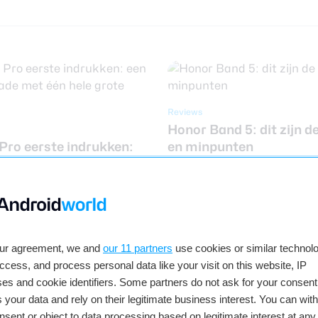
Reviews
Honor Band 5: dit zijn d
Pro eerste indrukken:
en minpunten
 upgrade met één hele
ar”
our agreement, we and
our 11 partners
use cookies or similar technolo
access, and process personal data like your visit on this website, IP
es and cookie identifiers. Some partners do not ask for your consent
2020
16 januari 2020
 your data and rely on their legitimate business interest. You can wit
nsent or object to data processing based on legitimate interest at any