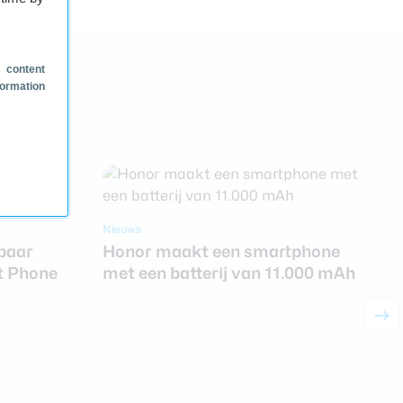
 content
formation
Nieuws
N
paar
Honor maakt een smartphone
t Phone
met een batterij van 11.000 mAh