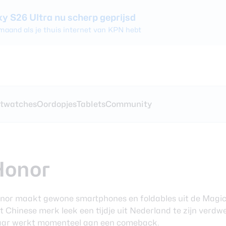
 S26 Ultra nu scherp geprijsd
 maand als je thuis internet van KPN hebt
ezen
s
koptelefoons
ty
twatches
Oordopjes
Tablets
Community
xy S26 Ultra
nnementen voor
nes vergelijken
ches vergelijken
 en
rgelijken
ergelijken
0 review
hones
Honor
xy Watch 8
atches
nor maakt gewone smartphones en foldables uit de Magic-
ze oordopjes
t Chinese merk leek een tijdje uit Nederland te zijn verdw
Pro review
ar werkt momenteel aan een comeback.