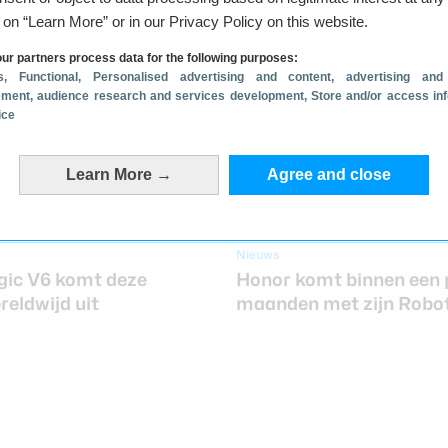
g on “Learn More” or in our Privacy Policy on this website.
ur partners process data for the following purposes:
s
, Functional
, Personalised advertising and content, advertising and
ment, audience research and services development
, Store and/or access in
ice
Learn More →
Agree and close
Nieuws
ic V6 komt deze
Honor komt binnen een 
eldwijd uit
maanden met zijn Robo