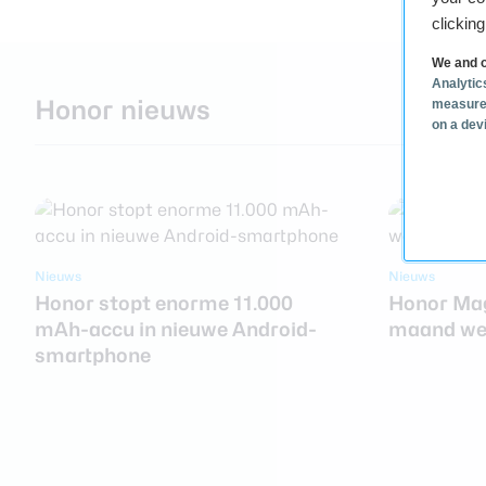
clickin
We and o
Analytic
Honor nieuws
measure
on a dev
Nieuws
Nieuws
Honor stopt enorme 11.000
Honor Mag
mAh-accu in nieuwe Android-
maand wer
smartphone