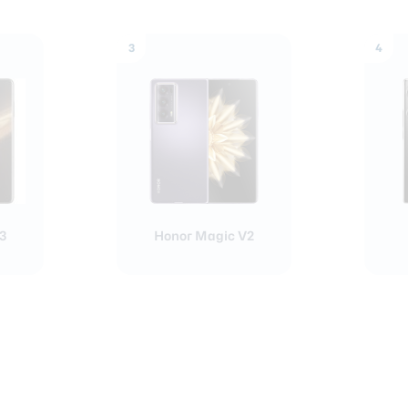
3
4
3
Honor Magic V2