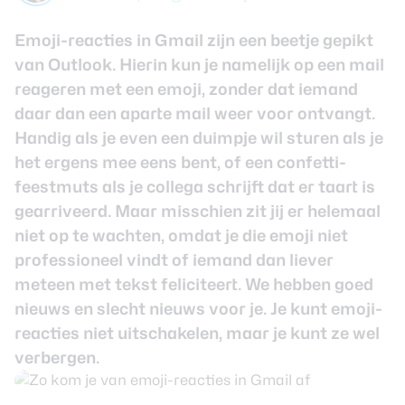
review
Beste tablets
Smartwatches
Emoji-reacties in Gmail zijn een beetje gepikt
van Outlook. Hierin kun je namelijk op een mail
Oordopjes
reageren met een emoji, zonder dat iemand
daar dan een aparte mail weer voor ontvangt.
Tablets
Handig als je even een duimpje wil sturen als je
het ergens mee eens bent, of een confetti-
Deals
feestmuts als je collega schrijft dat er taart is
gearriveerd. Maar misschien zit jij er helemaal
Community
niet op te wachten, omdat je die emoji niet
professioneel vindt of iemand dan liever
Login
meteen met tekst feliciteert. We hebben goed
Nieuwsbrief
nieuws en slecht nieuws voor je. Je kunt emoji-
Over ons
reacties niet uitschakelen, maar je kunt ze wel
verbergen.