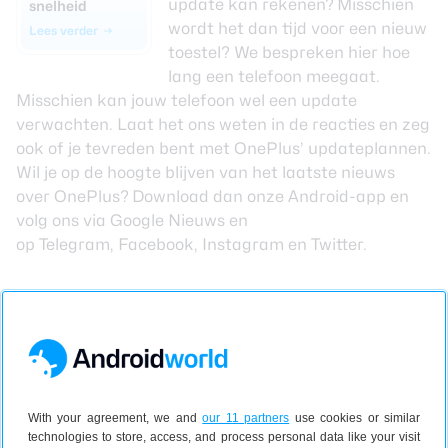
update kan rekenen? Misschien
snelheid
wordt het dan tijd voor een nieuw
Lees verder
toestel?
We bespreken hier
hoe
lang een telefoon meegaat.
Misschien kan jouw telefoon wel een update
verwachten. Laat het ons weten in de reacties en zeg
ook of je tevreden bent met OnePlus’ updateplannen.
Wil je op de hoogte blijven van het laatste nieuws
over OnePlus? Download dan
onze Android-app
en
volg ons via
Google Nieuws
en
op
Telegram
,
Facebook
,
Instagram
en
Twitter
.
Bekijk reacties
1
With your agreement, we and
our 11 partners
use cookies or similar
technologies to store, access, and process personal data like your visit