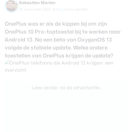
Sebastien Marien
review
Beste tablets
24 november 2022, 8:14
2 min leestijd
Smartwatches
OnePlus was er als de kippen bij om zijn
Oordopjes
OnePlus 10 Pro-toptoestel bij te werken naar
Android 13. Na een bèta van OxygenOS 13
Tablets
volgde de stabiele update. Welke andere
Deals
toestellen van OnePlus krijgen de update?
Community
Lees verder na de advertentie.
Login
Nieuwsbrief
Over ons