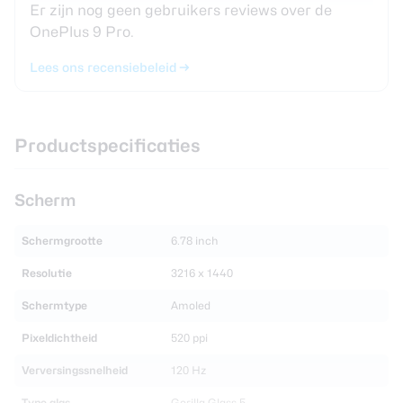
Er zijn nog geen gebruikers reviews over de
OnePlus 9 Pro.
Lees ons recensiebeleid
Productspecificaties
Scherm
Schermgrootte
6.78 inch
Resolutie
3216 x 1440
Schermtype
Amoled
Pixeldichtheid
520 ppi
Verversingssnelheid
120 Hz
Type glas
Gorilla Glass 5