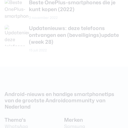
Beste OnePlus-smartphones die je
kunt kopen (2022)
Camera achterkant
3 november 2022
Aantal lenzen
4
Updatenieuws: deze telefoons
ontvangen een (beveiligings)update
Camera 1 - Aantal
50 MP
megapixel
(week 28)
15 juli 2022
Camera 1 - Diafragma
F/1.7
Camera 1 - Autofocus
Ja
Camera 1 -
Ja
Beeldstabilisatie
Camera 1 - Digitale zoom
Ja
Android-nieuws en handige smartphonetips
Camera 1 - Optische zoom
Ja
van de grootste Androidcommunity van
Nederland
Videoresolutie
3840 x 2160 (4K)
Video Framerate
60 fps
Thema's
Merken
WhatsApp
Samsung
Flitser
Ja