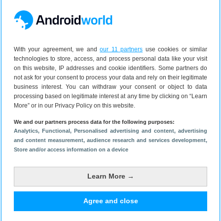
ongekend snel. Volgens OnePlus kan de telefoon van
1 naar 70% in 29 minuten, en is de telefoon helemaal
vol in 43 minuten. De OnePlus Warp Charge 50
Wireless Charger verzorgt deze snelheden en je kan
With your agreement, we and
our 11 partners
use cookies or similar
de telefoon er zowel staand als liggend in opladen.
technologies to store, access, and process personal data like your visit
Het toestel komt daarnaast met een 65 watt bedrade
on this website, IP addresses and cookie identifiers. Some partners do
snellader en die laadt de telefoon in 29 minuten tot
not ask for your consent to process your data and rely on their legitimate
business interest. You can withdraw your consent or object to data
70% op.
processing based on legitimate interest at any time by clicking on “Learn
More” or in our Privacy Policy on this website.
OxygenOS 11 en updates
We and our partners process data for the following purposes:
De
nieuws
te versie van OxygenOS 11 is op de
Analytics
, Functional
, Personalised advertising and content, advertising
telefoons te vinden. OnePlus voegde onder andere
and content measurement, audience research and services development
,
Store and/or access information on a device
TurboBoost 3.0 eraan waarmee je meer dan 25% aan
apps tegelijkertijd in de achtergrond kunt laten
draaien. Verder is er de Pro Gaming Mode en krijgt
Learn More →
het Always-On-scherm secondenwijzers. OnePlus
garandeert twee jaar lang Androidversie-updates en
Agree and close
drie jaar lang
beveiligingsupdates
voor de OnePlus 9