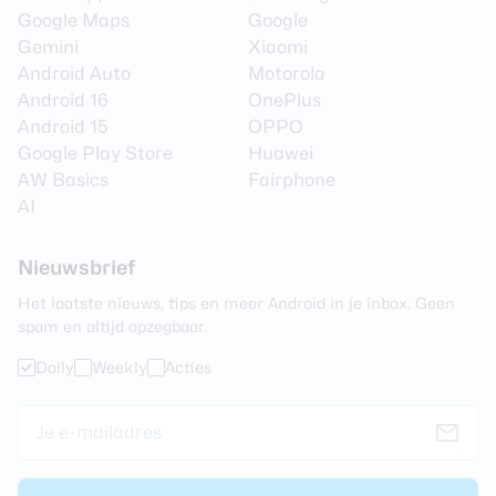
Google Maps
Google
Flitstype
Dual LED
Gemini
Xiaomi
Android Auto
Motorola
Camera 2 - Type lens
Groothoeklens
Android 16
OnePlus
Camera 2 - Aantal
Android 15
OPPO
50 MP
megapixel
Google Play Store
Huawei
AW Basics
Fairphone
Camera 2 - Diafragma
F/2.2
AI
Camera 3 - Aantal
8 MP
megapixel
Nieuwsbrief
Camera 3 - Diafragma
F/2.4
Het laatste nieuws, tips en meer Android in je inbox. Geen
Camera 3 -
spam en altijd opzegbaar.
Ja
Beeldstabilisatie
Daily
Weekly
Acties
Camera 3 - Optische zoom
Ja
Camera 4 - Type lens
Monochroom
Camera 4 - Aantal
2 MP
megapixel