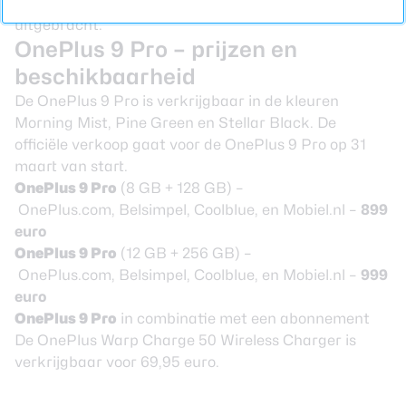
(Pro). Beveiligingsupdates worden om de maand
uitgebracht.
OnePlus 9 Pro – prijzen en
beschikbaarheid
De
OnePlus 9 Pro
is verkrijgbaar in de kleuren
Morning Mist, Pine Green en Stellar Black. De
officiële verkoop gaat voor de OnePlus 9 Pro op 31
maart van start.
OnePlus 9 Pro
(8 GB + 128 GB) –
OnePlus.com
,
Belsimpel
,
Coolblue
, en
Mobiel.nl
–
899
euro
OnePlus 9 Pro
(12 GB + 256 GB) –
OnePlus.com
,
Belsimpel
,
Coolblue
, en
Mobiel.nl
–
999
euro
OnePlus 9 Pro
in combinatie met een abonnement
De OnePlus Warp Charge 50 Wireless Charger is
verkrijgbaar voor
69,95 euro
.