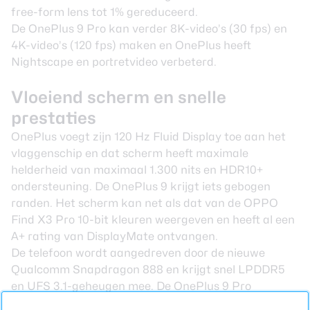
free-form lens tot 1% gereduceerd.
De OnePlus 9 Pro kan verder 8K-video’s (30 fps) en
4K-video’s (120 fps) maken en OnePlus heeft
Nightscape en portretvideo verbeterd.
Vloeiend scherm en snelle
prestaties
OnePlus voegt zijn 120 Hz Fluid Display toe aan het
vlaggenschip en dat scherm heeft
maximale
helderheid van maximaal 1.300 nits
en HDR10+
ondersteuning. De OnePlus 9 krijgt iets gebogen
randen. Het scherm kan net als dat van de
OPPO
Find X3 Pro
10-bit kleuren weergeven en heeft al een
A+ rating van DisplayMate ontvangen.
De telefoon wordt aangedreven door de nieuwe
Qualcomm
Snapdragon 888
en krijgt snel LPDDR5
en UFS 3.1-geheugen mee. De OnePlus 9 Pro
ondersteunt
50 watt draadloos opladen
, en dat is