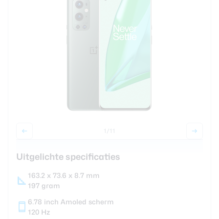
review
Beste tablets
Smartwatches
Oordopjes
Tablets
Deals
Community
1
/11
Login
Uitgelichte specificaties
Nieuwsbrief
Over ons
163.2 x 73.6 x 8.7 mm
197 gram
6.78 inch Amoled scherm
120 Hz