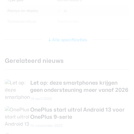
Always-on display
Ja
Toetsenbordtype
Touchscreen
Processor en geheugen
Alle specificaties
Chipset
Qualcomm Snapdragon 888
Gerelateerd nieuws
CPU
Kryo 680
CPU-kernen
Octa Core
Let op: deze smartphones krijgen
CPU-snelheid
2.84 GHz
geen ondersteuning meer vanaf 2026
Grafische chip
Adreno 660
19 april 2026
Werkgeheugen
8 GB
OnePlus start uitrol Android 13 voor
OnePlus 9-serie
Interne opslag
128 GB
14 november 2022
Uitbreidbaar geheugen
Nee