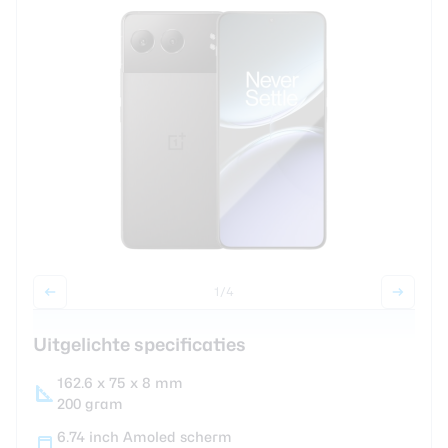
review
Beste tablets
Smartwatches
Oordopjes
Tablets
Deals
Community
1
/4
Login
Nieuwsbrief
Uitgelichte specificaties
Over ons
162.6 x 75 x 8 mm
200 gram
6.74 inch Amoled scherm