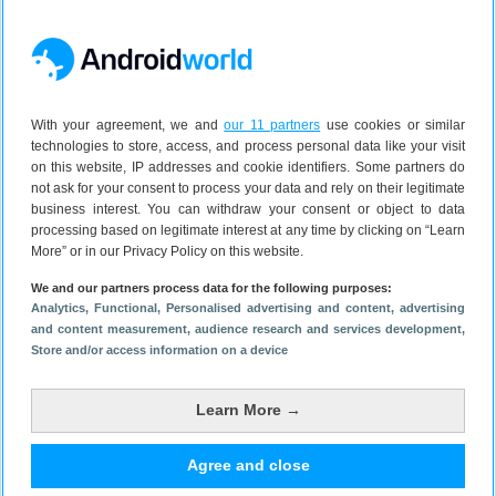
personalisatie. De smartphone krijgt vier nieuwe
Android-versies en zes jaar aan beveiligingsupdates:
iets wat het bedrijf eerder nog niet aanbood.
Prijs en release
With your agreement, we and
our 11 partners
use cookies or similar
De OnePlus Nord 4 is vanaf 8 augustus 2024 in
technologies to store, access, and process personal data like your visit
Nederland te koop. Voor de versie met 12 GB
on this website, IP addresses and cookie identifiers. Some partners do
werkgeheugen en 256 GB geldt een adviesprijs van
not ask for your consent to process your data and rely on their legitimate
499 euro
, voor 16 GB en 512 GB leg je
599 euro
neer.
business interest. You can withdraw your consent or object to data
processing based on legitimate interest at any time by clicking on “Learn
Je kan kiezen uit de kleuren Obsidian Midnight,
More” or in our Privacy Policy on this website.
Mercurial Silver en Oasis Green.
Bekijk OnePlus Nord 4 bij OnePlus
We and our partners process data for the following purposes:
Analytics
, Functional
, Personalised advertising and content, advertising
Bekijk OnePlus Nord 4 bij Mobiel
and content measurement, audience research and services development
,
Bekijk OnePlus Nord bij Coolblue
Store and/or access information on a device
Goed om te weten: OnePlus Nord 4 heeft een
opvolger:
OnePlus Nord 5
.
Learn More →
OnePlus Nord 4 deals
Agree and close