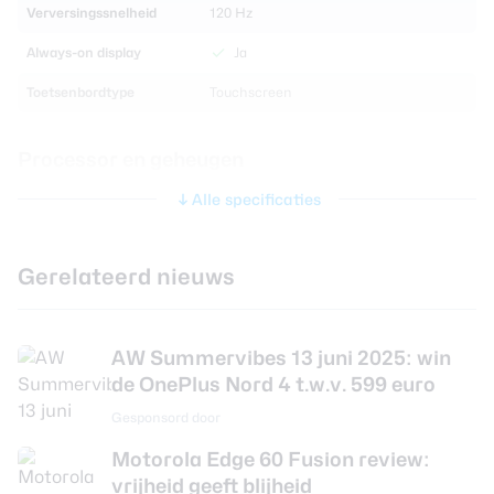
Verversingssnelheid
120 Hz
Always-on display
Ja
Toetsenbordtype
Touchscreen
Processor en geheugen
Alle specificaties
Chipset
Snapdragon 7 Plus Gen 3
ARM 1x Cortex-X4 3.3 GHz Cortex &
CPU
5x3.2 GHz Cortex-A720 & 2x2.3 GHz
Gerelateerd nieuws
Cortex-A520
CPU-kernen
Octa Core
AW Summervibes 13 juni 2025: win
CPU-snelheid
2.8 GHz
de OnePlus Nord 4 t.w.v. 599 euro
Werkgeheugen
8 GB
Gesponsord door
Interne opslag
128 GB
Motorola Edge 60 Fusion review:
vrijheid geeft blijheid
Uitbreidbaar geheugen
Ja