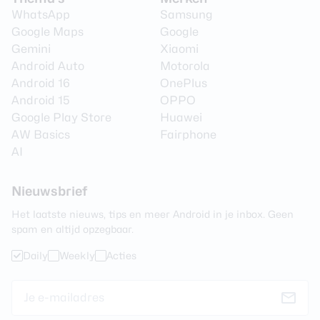
WhatsApp
Samsung
Video Framerate
30 fps
Google Maps
Google
Flitser
Ja
Gemini
Xiaomi
Android Auto
Motorola
Flitstype
Dual LED
Android 16
OnePlus
Camera 2 - Type lens
Groothoeklens
Android 15
OPPO
Google Play Store
Huawei
Camera 2 - Aantal
8 MP
AW Basics
Fairphone
megapixel
AI
Camera 2 - Diafragma
F/2.2
Camera 2 - Optische zoom
Nee
Nieuwsbrief
Het laatste nieuws, tips en meer Android in je inbox. Geen
spam en altijd opzegbaar.
Camera voorkant
Daily
Weekly
Acties
Aantal lenzen
1
Camera 1 - Aantal
16 MP
megapixel