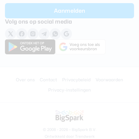
Camera 1 - Type lens
Standaard
Camera 1 - Diafragma
F/2.4
Volg ons op social media
Camera 1 - Autofocus
Nee
Camera 1 - Videoresolutie
3840 x 2160 (4K)
Audio
3,5 mm hoofdtelefoon
Nee
aansluiting
Over ons
Contact
Privacybeleid
Voorwaarden
Bluetooth stereo (A2DP)
Ja
Privacy-instellingen
Speaker
Stereo
Batterij
Vergelijk en bespaar
© 2008 - 2026 –
BigSpark B.V.
Vervangbaar
Nee
Laagste toestelprijs
Ontwikkeld door
Trendwerk