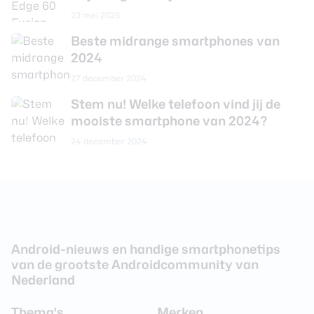
23 mei 2025
Maximaal uitbreidbaar
microSD tot 2TB
geheugen
Beste midrange smartphones van
2024
Camera achterkant
27 december 2024
Stem nu! Welke telefoon vind jij de
Aantal lenzen
2
mooiste smartphone van 2024?
Camera 1 - Aantal
50 MP
24 december 2024
megapixel
Camera 1 - Diafragma
F/1.8
Camera 1 - Autofocus
Ja
Camera 1 -
Ja
Beeldstabilisatie
Android-nieuws en handige smartphonetips
Camera 1 - Digitale zoom
Ja
van de grootste Androidcommunity van
Nederland
Camera 1 - Optische zoom
Nee
Videoresolutie
3840 x 2160 (4K)
Thema's
Merken