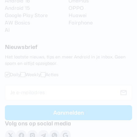
Android 16
OnePlus
Camera 2 - Type lens
Telelens
Android 15
OPPO
Camera 2 - Aantal
13 MP
Google Play Store
Huawei
megapixel
AW Basics
Fairphone
Camera 2 - Diafragma
f/2.4
AI
Camera 2 -
Nee
Beeldstabilisatie
Nieuwsbrief
Camera 2 - Optische zoom
Nee
Het laatste nieuws, tips en meer Android in je inbox. Geen
spam en altijd opzegbaar.
Camera 3 - Type lens
Groothoeklens
Daily
Weekly
Acties
Camera 3 - Aantal
50 MP
megapixel
Camera 3 - Diafragma
f/2.2,
Camera 3 -
Nee
Beeldstabilisatie
Camera 3 - Optische zoom
Nee
Volg ons op social media