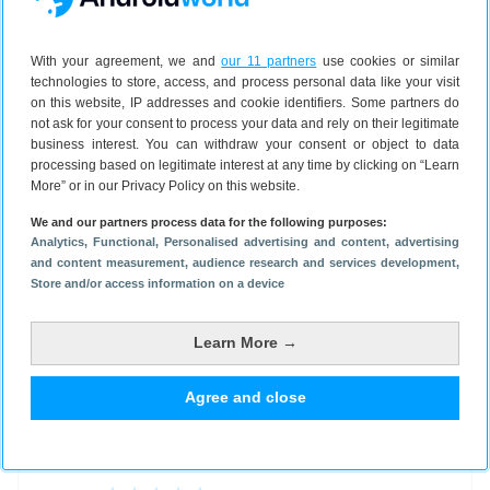
OPPO Find X3 Pro – prijzen en
beschikbaarheid
With your agreement, we and
our 11 partners
use cookies or similar
De
OPPO Find X3 Pro
is verkrijgbaar bij
technologies to store, access, and process personal data like your visit
onderstaande winkels. Tot en met 18 april biedt
on this website, IP addresses and cookie identifiers. Some partners do
not ask for your consent to process your data and rely on their legitimate
OPPO een combideal aan. Je krijgt in deze periode
business interest. You can withdraw your consent or object to data
een OPPO Watch 46mm (329 euro), een OPPO
processing based on legitimate interest at any time by clicking on “Learn
AirVOOC 45W Wireless Charger (79 euro) en een
More” or in our Privacy Policy on this website.
Kevlar-beschermhoes (49 euro) cadeau bij aankoop
We and our partners process data for the following purposes:
van een OPPO Find X3 Pro 5G.
Analytics
, Functional
, Personalised advertising and content, advertising
OPPO Find X3 Pro 5G
(12 GB + 256 GB) –
OPPO E-
and content measurement, audience research and services development
,
Store and/or access information on a device
store
,
T-
Mobile
,
MediaMarkt
,
Belsimpel
,
Coolblue
,
Bol.com
–
1.149 euro
Learn More →
Agree and close
Gebruikers reviews Oppo Find X3 Pro