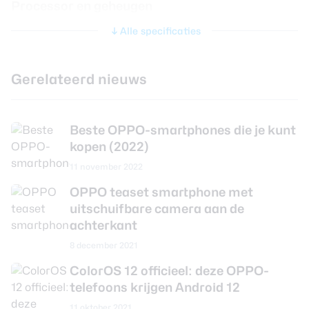
Processor en geheugen
Alle specificaties
Chipset
Qualcomm Snapdragon 888
CPU
Kryo 680
Gerelateerd nieuws
CPU-kernen
Octa Core
CPU-snelheid
2.84 GHz
Beste OPPO-smartphones die je kunt
Grafische chip
Adreno 660
kopen (2022)
Werkgeheugen
12 GB
11 november 2022
Interne opslag
256 GB
OPPO teaset smartphone met
uitschuifbare camera aan de
Uitbreidbaar geheugen
Nee
achterkant
Maximaal uitbreidbaar
Niet van toepassing
8 december 2021
geheugen
ColorOS 12 officieel: deze OPPO-
telefoons krijgen Android 12
Camera achterkant
11 oktober 2021