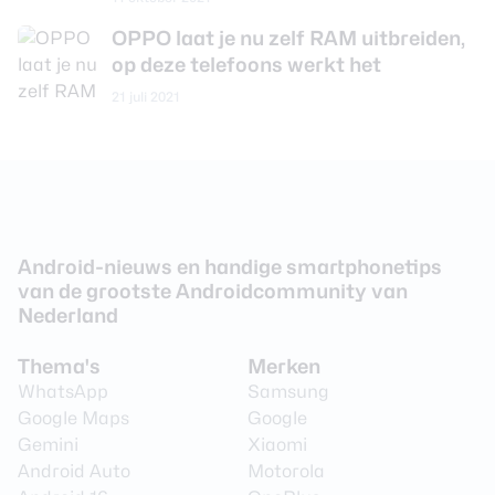
Aantal lenzen
4
OPPO laat je nu zelf RAM uitbreiden,
Camera 1 - Aantal
op deze telefoons werkt het
50 MP
megapixel
21 juli 2021
Camera 1 - Diafragma
F/1.8
Camera 1 - Autofocus
Ja
Camera 1 -
Ja
Beeldstabilisatie
Camera 1 - Digitale zoom
Ja
Android-nieuws en handige smartphonetips
van de grootste Androidcommunity van
Camera 1 - Optische zoom
Ja
Nederland
Videoresolutie
3840 x 2160 (4K)
Thema's
Merken
Video Framerate
60 fps
WhatsApp
Samsung
Google Maps
Google
Flitser
Ja
Gemini
Xiaomi
Flitstype
Dual LED
Android Auto
Motorola