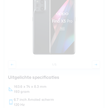
review
Beste tablets
Smartwatches
Oordopjes
Tablets
Deals
Community
1
/5
Login
Uitgelichte specificaties
Nieuwsbrief
Over ons
163.6 x 74 x 8.3 mm
193 gram
6.7 inch Amoled scherm
120 Hz