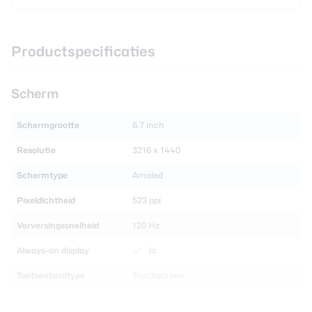
Productspecificaties
Scherm
Schermgrootte
6.7 inch
Resolutie
3216 x 1440
Schermtype
Amoled
Pixeldichtheid
523 ppi
Verversingssnelheid
120 Hz
Always-on display
Ja
Toetsenbordtype
Touchscreen