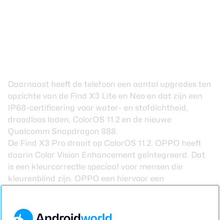
Daarnaast heeft de telefoon een aantal upgrades ten
opzichte van de Find X3 Lite en Neo en dat zijn een
IP68-certificering voor water- en stofdichtheid,
draadloos laden, ColorOS 11.2 en de nieuwe
Qualcomm
Snapdragon 888
.
De Find X3 Pro draait op ColorOS 11.2. OPPO heeft
daarin Color Vision Enhancement geïntegreerd. Dat
is een kleurcorrectie speciaal voor mensen die
kleurenblind zijn. OPPO een hiervoor een
uitgebreidere versie van de Munsell 100 Hue Test
gemaakt, die een van de 765 mogelijke
schermkalibraties oplevert.