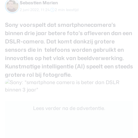
Sebastien Marien
review
Beste tablets
2 juni 2022, 11:24
2 min leestijd
Smartwatches
Sony voorspelt dat smartphonecamera’s
Oordopjes
binnen drie jaar betere foto’s afleveren dan een
DSLR-camera. Dat komt dankzij grotere
Tablets
sensors die in telefoons worden gebruikt en
Deals
innovaties op het vlak van beeldverwerking.
Kunstmatige intelligentie (AI) speelt een steeds
Community
grotere rol bij fotografie.
Login
Nieuwsbrief
Lees verder na de advertentie.
Over ons