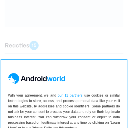
Reacties
15
Inloggen
of
registreren
om een reactie achter te laten
aeijsink
With your agreement, we and
our 11 partners
use cookies or similar
7 juni 2022, 0:23
technologies to store, access, and process personal data like your visit
on this website, IP addresses and cookie identifiers. Some partners do
Komt ook doordat er geen camera’s meer
not ask for your consent to process your data and rely on their legitimate
verkrijgbaar zijn momenteel. Alle makers lijken te
business interest. You can withdraw your consent or object to data
denken dat die flut camera’s in smartphones goed
processing based on legitimate interest at any time by clicking on “Learn
genoeg zijn. Maar ik wil gewoon een fatsoenlijke