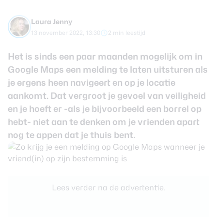
review
Beste tablets
Smartwatches
Laura Jenny
13 november 2022, 13:30
2 min leestijd
Oordopjes
Het is sinds een paar maanden mogelijk om in
Tablets
Google Maps een melding te laten uitsturen als
je ergens heen navigeert en op je locatie
Deals
aankomt. Dat vergroot je gevoel van veiligheid
en je hoeft er -als je bijvoorbeeld een borrel op
Community
hebt- niet aan te denken om je vrienden apart
nog te appen dat je thuis bent.
Login
Nieuwsbrief
Over ons
Lees verder na de advertentie.