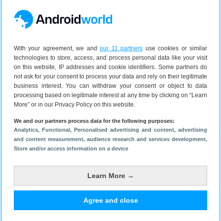
Plak de agenda-ID in het vak
Een agenda toevoegen
en druk op Enter.
Nu kun je nog wat zaken aanpassen. Zo kun je elk
(familie)lid een andere kleur meegeven, zodat je
With your agreement, we and
our 11 partners
use cookies or similar
meteen ziet bij wie welke afspraak hoort. Je kunt een
technologies to store, access, and process personal data like your visit
kleur per persoon en per groep uitkiezen. Dit regel je
on this website, IP addresses and cookie identifiers. Some partners do
door een aangemaakte afspraak te openen en dan
not ask for your consent to process your data and rely on their legitimate
business interest. You can withdraw your consent or object to data
naar op
Bewerken
te klikken (het potloodje). Naast
processing based on legitimate interest at any time by clicking on “Learn
de naam zie je een kleur staan. Klik daarop om die
More” or in our Privacy Policy on this website.
aan te passen.
We and our partners process data for the following purposes:
Maak jij gebruik van groepsagenda’s en zo ja, hoe ga
Analytics
, Functional
, Personalised advertising and content, advertising
jij daarmee om?
and content measurement, audience research and services development
,
Store and/or access information on a device
Learn More →
Bekijk reacties
4
Agree and close