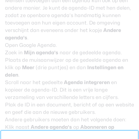
Mensen toevoegen aan een agenda kan ook op een
andere manier. Je kunt de agenda-ID met hen delen,
zodat ze openbare agenda’s handmatig kunnen
toevoegen aan hun eigen account. De omgeving
verschijnt dan eveneens onder het kopje
Andere
agenda’s
.
Open Google Agenda.
Zoek in
Mijn agenda’s
naar de gedeelde agenda.
Plaats de muisaanwijzer op de gedeelde agenda en
klik op
Meer
(drie puntjes) en dan
Instellingen en
delen
.
Scroll naar het gedeelte
Agenda integreren
en
kopieer de agenda-ID. Dit is een vrije lange
verzameling van verschillende letters en cijfers.
Plak de ID in een document, bericht of op een website
en geef die aan de nieuwe gebruikers.
Andere gebruikers moeten dan het volgende doen:
Klik naast
Andere agenda’s
op
Abonneren op
agenda
.