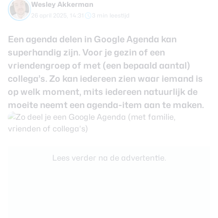
Wesley Akkerman
review
Beste tablets
26 april 2025, 14:31
3 min leestijd
Smartwatches
Een agenda delen in Google Agenda kan
Oordopjes
superhandig zijn. Voor je gezin of een
vriendengroep of met (een bepaald aantal)
Tablets
collega’s. Zo kan iedereen zien waar iemand is
Deals
op welk moment, mits iedereen natuurlijk de
moeite neemt een agenda-item aan te maken.
Community
Login
Lees verder na de advertentie.
Nieuwsbrief
Over ons