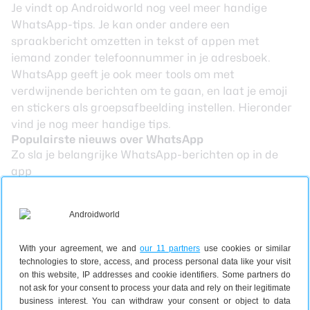
Je vindt op Androidworld nog
veel meer handige
WhatsApp-tips
. Je kan onder andere een
spraakbericht
omzetten in tekst
of appen met
iemand
zonder telefoonnummer
in je adresboek.
WhatsApp geeft je ook
meer tools
om met
verdwijnende berichten om te gaan, en laat je
emoji
en stickers
als groepsafbeelding instellen. Hieronder
vind je nog meer handige tips.
Populairste nieuws over WhatsApp
Zo sla je belangrijke WhatsApp-berichten op in de
app
WhatsApp laat je nu foto’s met hogere resolutie
versturen
De inhoud van WhatsApp-meldingen verbergen
WhatsApp: kan je zien of iemand je profiel of status
With your agreement, we and
our 11 partners
use cookies or similar
bekijkt?
technologies to store, access, and process personal data like your visit
3 manieren om stiekem en ongemerkt WhatsApp-
on this website, IP addresses and cookie identifiers. Some partners do
berichten te lezen
not ask for your consent to process your data and rely on their legitimate
business interest. You can withdraw your consent or object to data
WhatsApp Messenger