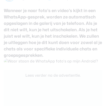
review
Beste tablets
Smartwatches
Wanneer je naar foto’s en video’s kijkt in een
WhatsApp-gesprek, worden ze automatisch
Oordopjes
opgeslagen in de galerij van je telefoon. Als je
dit niet wilt, kun je het uitschakelen. Als je het
Tablets
juist wel wilt, kun je het inschakelen. We zullen
je uitleggen hoe je dit kunt doen voor zowel al je
Deals
chats als voor specifieke individuele chats en
groepsgesprekken.
Community
Login
Lees verder na de advertentie.
Nieuwsbrief
Over ons