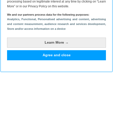
processing based on legitimate interest at any time by clicking on “Learn
Gratis
WhatsApp LLC
More” or in our Privacy Policy on this website.
9.0
(239.3M reviews)
Via Google Play
We and our partners process data for the following purposes:
Analytics
, Functional
, Personalised advertising and content, advertising
and content measurement, audience research and services development
,
Store and/or access information on a device
Bekijk reacties
1
Learn More →
Agree and close