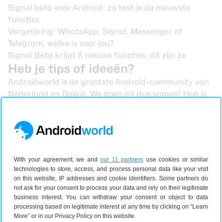
Signal bèta voor Android: zo test je de nieuwste
functies
Vergelijking: WhatsApp, Signal, Messenger of
Telegram, welke is voor jou?
Signal Bèta krijgt 8 nieuwe functies, dit zijn ze
Heb je tips of ideeën?
Androidworld is de grootste Android-community van
Nederland en België. We doen dit dus samen! Heb jij
dus een vraag over het onderwerp dat we bespreken
tijdens de themaweek of juist ideeën of tips? Laat het
dan weten in de reacties onder dit artikel (check ook
onze
nieuwe Android-app
). Je kan ons ook mailen
via
dit e-mailadres
of een berichtje achterlaten
With your agreement, we and
our 11 partners
use cookies or similar
op
Facebook
,
Instagram
en
Twitter
. Daarnaast kan je
technologies to store, access, and process personal data like your visit
ons vragen stellen via
deze Telegram-groep
of
deze
on this website, IP addresses and cookie identifiers. Some partners do
Signal-groep
. Wil je liever één van de redacteuren
not ask for your consent to process your data and rely on their legitimate
business interest. You can withdraw your consent or object to data
een tip sturen? Dan kan ook!
processing based on legitimate interest at any time by clicking on “Learn
Sebastien op Twitter
More” or in our Privacy Policy on this website.