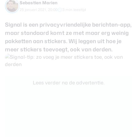
Sebastien Marien
review
Beste tablets
25 januari 2021, 20:00
3 min leestijd
Smartwatches
Signal is een privacyvriendelijke berichten-app,
Oordopjes
maar standaard komt ze met maar erg weinig
pakketten aan stickers. Wij leggen uit hoe je
Tablets
meer stickers toevoegt, ook van derden.
Deals
Community
Lees verder na de advertentie.
Login
Nieuwsbrief
Over ons