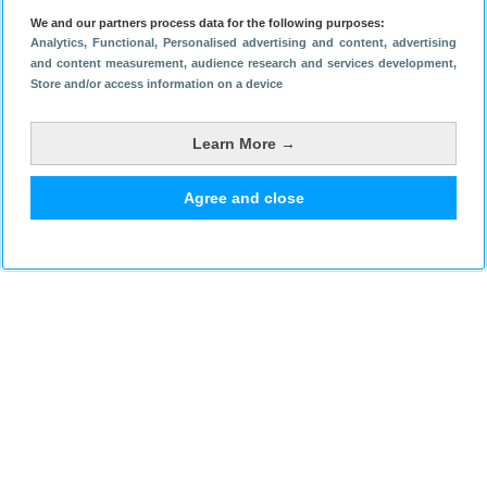
Claudia op Twitter
We and our partners process data for the following purposes:
Jeffrey op Twitter
Analytics
, Functional
, Personalised advertising and content, advertising
and content measurement, audience research and services development
,
Store and/or access information on a device
Learn More →
Bekijk reacties
1
Agree and close