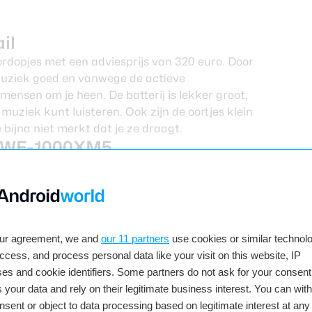
il
dopjes met een adviesprijs van 320 euro. Door
muziek goed en vanwege de actieve
mensen om je heen. De batterij is lekker groot,
uziek kunt luisteren. Ook zijn de oortjes klein
 bijna niet merkt dat je ze draagt.
ny WF-1000XM5
etering ten opzichte van de XM4. Vooral kijkend
n heeft Sony in twee jaar tijd duidelijk flink
oduct dat echt een wannahave is. 320 euro is
s, die je toch sneller kwijtraakt of stukgaan dan
a goed om voorzichtig om te gaan met je spullen,
our agreement, we and
our 11 partners
use cookies or similar technolo
aring, draagcomfort en noise cancellation waard.
access, and process personal data like your visit on this website, IP
el dat de dopjes minder snel achter haar, sjaals
es and cookie identifiers. Some partners do not ask for your consent
r je ze niet zomaar lanceert.
 your data and rely on their legitimate business interest. You can wit
nsent or object to data processing based on legitimate interest at any