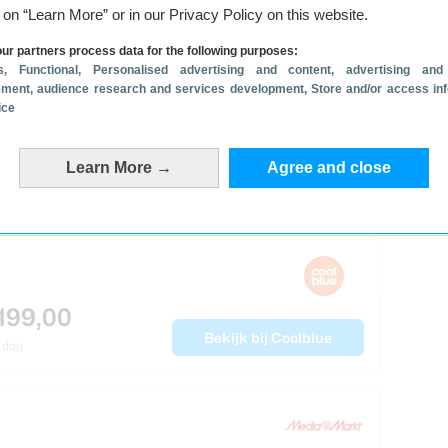
g on “Learn More” or in our Privacy Policy on this website.
ur partners process data for the following purposes:
s
, Functional
, Personalised advertising and content, advertising and
ment, audience research and services development
, Store and/or access in
ice
179,00
Learn More →
Agree and close
Bekijk bij Amazon
 dagen
199,00
Bekijk bij Coolblue
 dag