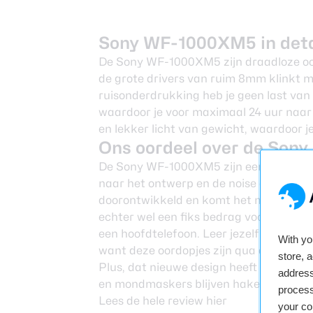
Sony WF-1000XM5 in deta
De Sony WF-1000XM5 zijn draadloze oor
de grote drivers van ruim 8mm klinkt 
ruisonderdrukking heb je geen last van 
waardoor je voor maximaal 24 uur naar m
en lekker licht van gewicht, waardoor je
Ons oordeel over de So
De Sony WF-1000XM5 zijn een hele verb
naar het ontwerp en de noise cancellatio
doorontwikkeld en komt het met een pr
echter wel een fiks bedrag voor oordopje
een hoofdtelefoon. Leer jezelf dus extr
With y
want deze oordopjes zijn qua audio-erv
store, 
Plus, dat nieuwe design heeft als voorde
address
en mondmaskers blijven haken, waardoo
process
Lees de hele review
hier
your co