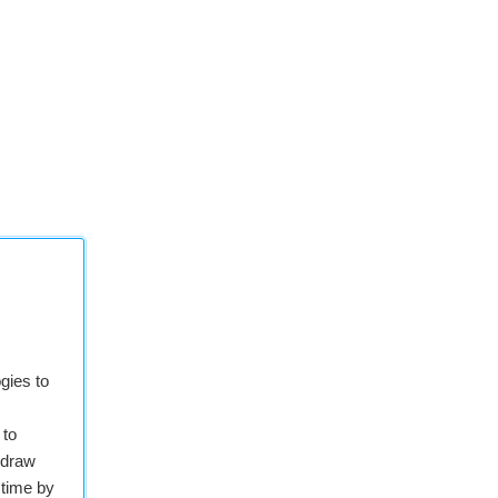
gies to
 to
hdraw
 time by