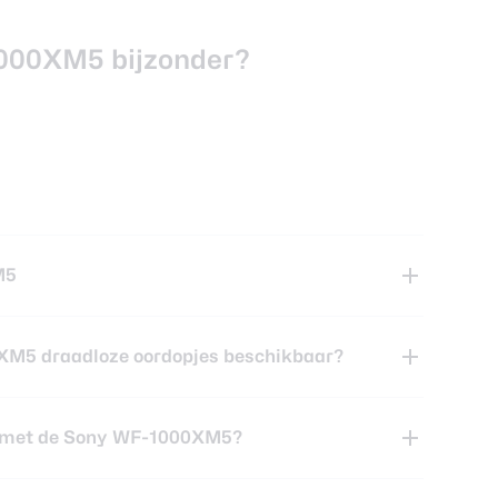
000XM5 bijzonder?
M5
0XM5 draadloze oordopjes beschikbaar?
en met de Sony WF-1000XM5?