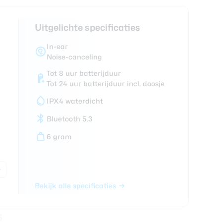
foons
xy Z Fold 7
Uitgelichte specificaties
In-ear
Noise-canceling
Tot 8 uur batterijduur
Tot 24 uur batterijduur incl. doosje
IPX4 waterdicht
Bluetooth 5.3
6 gram
Bekijk alle specificaties