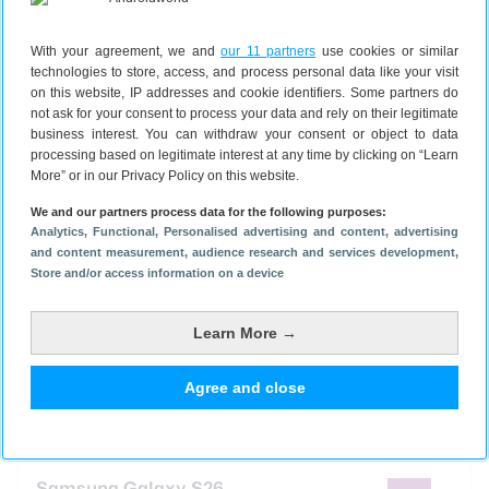
Samsung Galaxy S26
10000 min of 10000 sms
€ 29,25
With your agreement, we and
our 11 partners
use cookies or similar
10000MB (5G)
p/m
technologies to store, access, and process personal data like your visit
2 jaar
Eenmalig toestel € 0,00
on this website, IP addresses and cookie identifiers. Some partners do
Gemiddeld p/m: € 29,46
not ask for your consent to process your data and rely on their legitimate
business interest. You can withdraw your consent or object to data
processing based on legitimate interest at any time by clicking on “Learn
Bekijk bij Belsimpel
More” or in our Privacy Policy on this website.
We and our partners process data for the following purposes:
Analytics
, Functional
, Personalised advertising and content, advertising
Samsung Galaxy S26
and content measurement, audience research and services development
,
Store and/or access information on a device
400 min en 400 sms
€ 29,50
12000MB (5G)
p/m
2 jaar
Learn More →
Eenmalig toestel € 0,00
Gemiddeld p/m: € 29,71
Agree and close
Bekijk bij Belsimpel
Samsung Galaxy S26