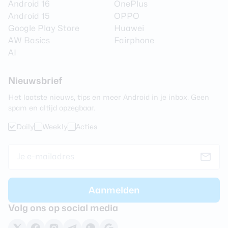
Android 16
OnePlus
Draadloos opladen
Ja
Android 15
OPPO
Google Play Store
Huawei
Vermogen draadloos
15 watt
AW Basics
Fairphone
opladen
AI
Snelladen
Nee
Maximaal laadvermogen
25 watt
Nieuwsbrief
Omgekeerd opladen
Ja
Het laatste nieuws, tips en meer Android in je inbox. Geen
spam en altijd opzegbaar.
Vermogen omgekeerd
4.5 watt
opladen
Daily
Weekly
Acties
Behuizing
Lengte
149.6 mm
Breedte
71.7 mm
Volg ons op social media
Dikte
7.2 mm