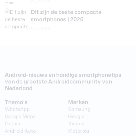
21 juli 2026
Camera 1 - Diafragma
F/2.2
Dit zijn de beste compacte
smartphones | 2026
Camera 1 - Autofocus
Ja
13 juli 2026
Audio
3,5 mm hoofdtelefoon
Nee
aansluiting
Bluetooth stereo (A2DP)
Ja
Android-nieuws en handige smartphonetips
Speaker
Stereo
van de grootste Androidcommunity van
Nederland
Batterij
Thema's
Merken
WhatsApp
Samsung
Vervangbaar
Nee
Google Maps
Google
Capaciteit
4300 mAh
Gemini
Xiaomi
Android Auto
Motorola
Type
Lithium-Ion