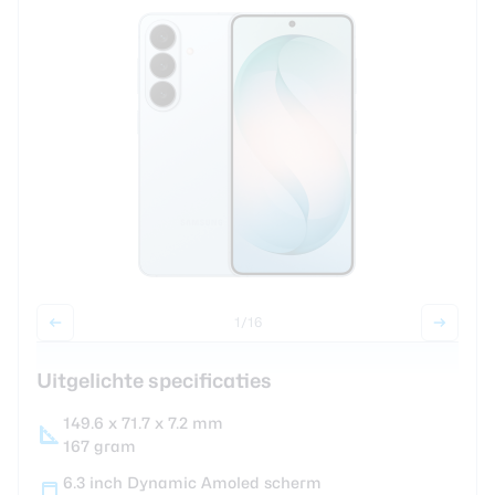
review
Beste tablets
Smartwatches
Oordopjes
Tablets
Deals
Community
1
/16
Login
Nieuwsbrief
Uitgelichte specificaties
Over ons
149.6 x 71.7 x 7.2 mm
167 gram
6.3 inch Dynamic Amoled scherm