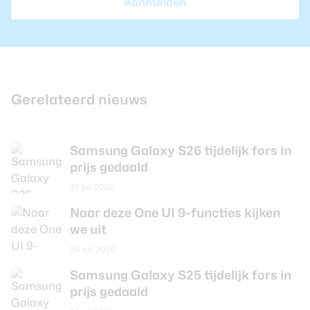
Aanmelden
Camera 2 - Aantal
12 MP
megapixel
Camera 2 - Diafragma
F/2.2
Camera 3 - Type lens
Telelens
Camera 3 - Aantal
Gerelateerd nieuws
10 MP
megapixel
Camera 3 - Diafragma
F/2.4
Samsung Galaxy S26 tijdelijk fors in
Camera 3 -
Ja
prijs gedaald
Beeldstabilisatie
31 juli 2026
Camera 3 - Optische zoom
Ja
Naar deze One UI 9-functies kijken
we uit
Camera voorkant
24 juli 2026
Aantal lenzen
1
Samsung Galaxy S25 tijdelijk fors in
prijs gedaald
Camera 1 - Aantal
12 MP
megapixel