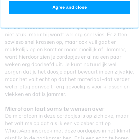
Er is nog een factor die daarbij zeker niet helpt. De
Agree and close
case is gemaakt van een soort cremekleurig plastic
dat zeker in een volle tas als die van mij moeite heeft
om zich staande te houden. Hij blijft wel dicht en gaat
niet stuk, maar hij wordt wel erg snel vies. Er zitten
sowieso snel krassen op, maar ook vuil gaat er
makkelijk op en komt er maar moeilijk af. Jammer,
want hierdoor zien je oordopjes er al na een paar
weken erg doorleefd uit. Je kunt natuurlijk wel
zorgen dat je het doosje apart bewaart in een zijvakje,
maar het valt echt op dat het materiaal -dat verder
wel prettig aanvoelt- erg gevoelig is voor krassen en
vlekken en dat is jammer.
Microfoon laat soms te wensen over
De microfoon in deze oordopjes is op zich oke, maar
het valt me op dat als ik een voicebericht op
WhatsApp inspreek met deze oordopjes in het klinkt
alsof ik in de badkamer ben. Er is een echo te horen