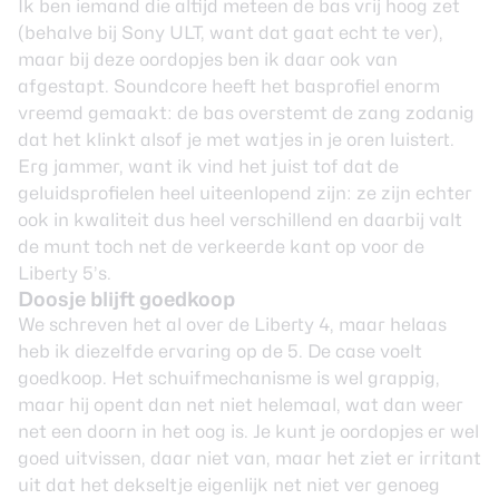
Ik ben iemand die altijd meteen de bas vrij hoog zet
(behalve bij Sony ULT, want dat gaat echt te ver),
maar bij deze oordopjes ben ik daar ook van
afgestapt. Soundcore heeft het basprofiel enorm
vreemd gemaakt: de bas overstemt de zang zodanig
dat het klinkt alsof je met watjes in je oren luistert.
Erg jammer, want ik vind het juist tof dat de
geluidsprofielen heel uiteenlopend zijn: ze zijn echter
ook in kwaliteit dus heel verschillend en daarbij valt
de munt toch net de verkeerde kant op voor de
Liberty 5’s.
Doosje blijft goedkoop
We schreven het al over de Liberty 4, maar helaas
heb ik diezelfde ervaring op de 5. De case voelt
goedkoop. Het schuifmechanisme is wel grappig,
maar hij opent dan net niet helemaal, wat dan weer
net een doorn in het oog is. Je kunt je oordopjes er wel
goed uitvissen, daar niet van, maar het ziet er irritant
uit dat het dekseltje eigenlijk net niet ver genoeg