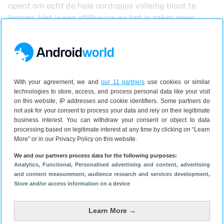
opent om echt de hele oordopjes volledig bloot te
leggen. Het is een stijlkeuze en het is zeker geen
dealbreaker, maar het doet de oordopjes er wel
slechter van kwaliteit uitzien dan ze zijn.
Lees verder na de advertentie.
With your agreement, we and
our 11 partners
use cookies or similar
technologies to store, access, and process personal data like your visit
on this website, IP addresses and cookie identifiers. Some partners do
not ask for your consent to process your data and rely on their legitimate
business interest. You can withdraw your consent or object to data
processing based on legitimate interest at any time by clicking on “Learn
More” or in our Privacy Policy on this website.
We and our partners process data for the following purposes:
Analytics
, Functional
, Personalised advertising and content, advertising
and content measurement, audience research and services development
,
Store and/or access information on a device
Learn More →
Case snel vies