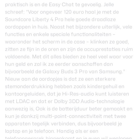
praktisch is en de Easy Chat te gevoelig. Jelle
schreef: “Voor ongeveer 120 euro haal je met de
Soundcore Liberty 4 Pro hele goede draadloze
oordoppen in huis. Naast het bijzondere uiterlijk, vele
functies en enkele speciale functionaliteiten –
waaronder het scherm in de case – klinken ze goed,
zitten ze fijn in de oren en zijn de accuprestaties ruim
voldoende. Met dit alles bieden ze heel veel waar voor
hun geld en zal ik ze eerder aanschaffen dan
bijvoorbeeld de Galaxy Buds 3 Pro van Samsung.”
Nieuw aan de oordopjes is dat ze een sterkere
stemonderdrukking hebben zoals kindergehuil en
kantoorgeluiden, dat je Hi-Res-audio kunt luisteren
met LDAC en dat er Dolby 3DD Audio-technologie
aanwezig is, Ook is de batterijduur beter gemaakt en
kun je dankzij multi-point-connectiviteit met twee
apparaten tegelijk verbinden, dus bijvoorbeeld je
laptop en je telefoon. Handig als er een
telefoongesprek binnenkomt en je even wil weglopen