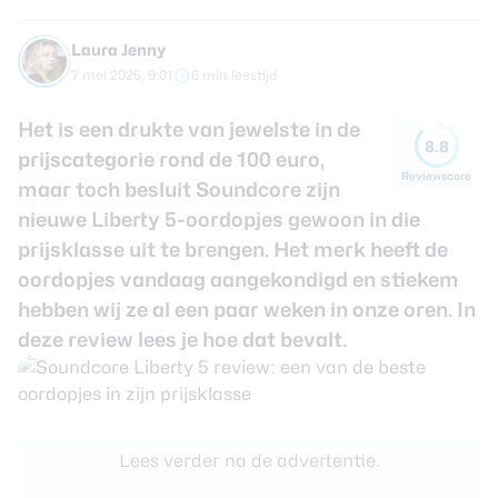
review
Beste tablets
Smartwatches
Laura Jenny
7 mei 2025, 9:01
6 min leestijd
Oordopjes
Het is een drukte van jewelste in de
8.8
Tablets
prijscategorie rond de 100 euro,
Reviewscore
maar toch besluit Soundcore zijn
Deals
nieuwe Liberty 5-oordopjes gewoon in die
prijsklasse uit te brengen. Het merk heeft de
Community
oordopjes vandaag aangekondigd en stiekem
hebben wij ze al een paar weken in onze oren. In
Login
deze review lees je hoe dat bevalt.
Nieuwsbrief
Over ons
Lees verder na de advertentie.