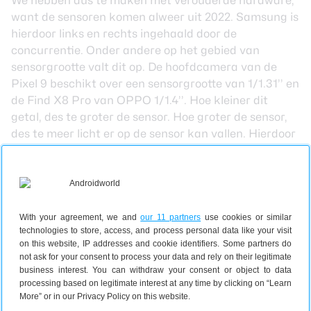
We hebben dus te maken met verouderde hardware,
want de sensoren komen alweer uit 2022. Samsung is
hierdoor links en rechts ingehaald door de
concurrentie. Onder andere op het gebied van
sensorgrootte valt dit op. De hoofdcamera van de
Pixel 9 beschikt over een sensorgrootte van 1/1.31’’ en
de Find X8 Pro van OPPO 1/1.4’’. Hoe kleiner dit
getal, des te groter de sensor. Hoe groter de sensor,
des te meer licht er op de sensor kan vallen. Hierdoor
kan de sensor meer informatie vergaren en beelden
vastleggen met meer detail.
Het is jammer dat Samsung nog altijd gebruik maakt
van dezelfde sensoren. Want ondanks dat software
en betere processoren de beelden verbeteren, loop je
With your agreement, we and
our 11 partners
use cookies or similar
technologies to store, access, and process personal data like your visit
na al die jaren tegen je limiet aan. En dit zie je bij de
on this website, IP addresses and cookie identifiers. Some partners do
beeldkwaliteit van foto’s die uit de camera’s van de
not ask for your consent to process your data and rely on their legitimate
S25 komen. Foto’s die de S25 aflevert zijn niet slecht,
business interest. You can withdraw your consent or object to data
de kleuren zijn mooi en het contrast is hoog, het
processing based on legitimate interest at any time by clicking on “Learn
More” or in our Privacy Policy on this website.
detail in foto’s is wel ondermaats. Vooral als je dit