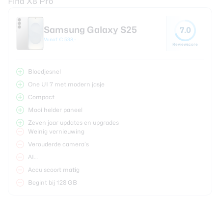
Find X8 Pro
Samsung Galaxy S25
7.0
Vanaf € 538,-
Reviewscore
Bloedjesnel
One UI 7 met modern jasje
Compact
Mooi helder paneel
Zeven jaar updates en upgrades
Weinig vernieuwing
Verouderde camera’s
AI…
Accu scoort matig
Begint bij 128 GB