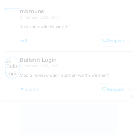
mbrouns
13 februari 2025, 19:41
“iedereen wildeN weten”
0
Reageer
Bullshit Login
12 februari 2025, 18:39
Mooie review, waar kunnen we ‘m winnen?
Sluiten
Reageer
ronny2104
13 februari 2025, 8:19
Toch wel tevreden over de S25