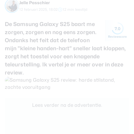
Jelle Passchier
review
Beste tablets
12 februari 2025, 18:02
12 min leestijd
Smartwatches
De Samsung Galaxy S25 baart me
Oordopjes
7.0
zorgen, zorgen en nog eens zorgen.
Reviewscore
Ondanks het feit dat de telefoon
Tablets
mijn ”kleine handen-hart” sneller laat kloppen,
Deals
zorgt het toestel voor een knagende
teleurstelling. Ik vertel je er meer over in deze
Community
review.
Login
Nieuwsbrief
Lees verder na de advertentie.
Over ons