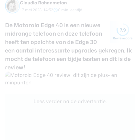
Claudia Rahanmetan
review
Beste tablets
17 mei 2023, 14:52
8 min leestijd
Smartwatches
De Motorola Edge 40 is een nieuwe
Oordopjes
7.9
midrange telefoon en deze telefoon
Reviewscore
heeft ten opzichte van de Edge 30
Tablets
een aantal interessante upgrades gekregen. Ik
Deals
mocht de telefoon een tijdje testen en dit is de
review!
Community
Login
Lees verder na de advertentie.
Nieuwsbrief
Over ons