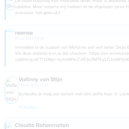
De ondersteuning kan inderdaad beter, maar is Mediatek id
updates. Maar volgens mij hebben ze de afgelopen jaren fl
processor heb gebruikt.
neenee
27 juli 2023, 18:39
Inmiddels is de support van Motorola wel wat beter. Deze E
Via deze website kun je dat checken: https://en-emea.su
update/g_id/7112#gs=eyJndWlkZUlEIjo3MTEyLCJxdWV
Vallinny van Stijn
17 mei 2023, 17:01
@claudia, je mag wel lachen met een selfie hoor ☺️. Leu
Sluiten
Claudia Rahanmetan