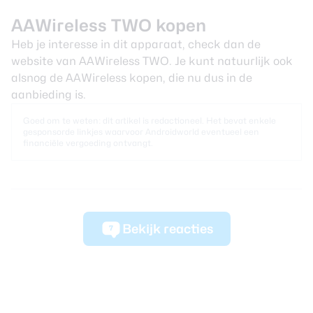
AAWireless TWO kopen
Heb je interesse in dit apparaat, check dan de
website van
AAWireless TWO
. Je kunt natuurlijk ook
alsnog de
AAWireless
kopen, die nu dus in de
aanbieding is.
Goed om te weten: dit artikel is redactioneel. Het bevat enkele
gesponsorde linkjes waarvoor Androidworld eventueel een
financiële vergoeding ontvangt.
Bekijk reacties
7