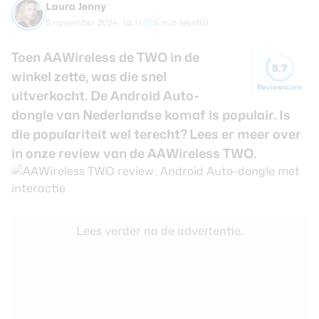
Laura Jenny
review
Beste tablets
5 november 2024, 16:11
5 min leestijd
Smartwatches
Toen AAWireless de TWO in de
Oordopjes
8.7
winkel zette, was die snel
Reviewscore
uitverkocht. De Android Auto-
Tablets
dongle van Nederlandse komaf is populair. Is
Deals
die populariteit wel terecht? Lees er meer over
in onze review van de AAWireless TWO.
Community
Login
Lees verder na de advertentie.
Nieuwsbrief
Over ons