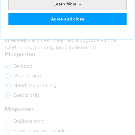
werkt, dus niet met CarPlay voor iPhones. Volgend
Learn More →
jaar wordt de AAWireless TWO Plus verwacht die dat
wel kan. Terug naar die van nu: het is een goed
Agree and close
apparaat. Het is jammer dat het soms wat
onduidelijk is wat je waar kunt vinden, maar
uiteindelijk is dit een heel mooie upgrade van de
AAWireless, die al erg goed in elkaar zit.
Pluspunten
De knop
Mooi design
Naadloze ervaring
Goede prijs
Minpunten
Dubbele tong
Soms is het even zoeken