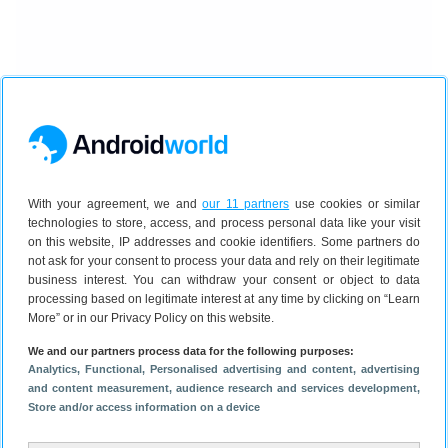
With your agreement, we and
our 11 partners
use cookies or similar
technologies to store, access, and process personal data like your visit
on this website, IP addresses and cookie identifiers. Some partners do
not ask for your consent to process your data and rely on their legitimate
business interest. You can withdraw your consent or object to data
Conclusie
processing based on legitimate interest at any time by clicking on “Learn
De AAWireless TWO is een mooi apparaat om te zien,
More” or in our Privacy Policy on this website.
hij werkt goed en zeker voor mensen die meerdere
We and our partners process data for the following purposes:
telefoons gebruiken in de auto helpt het om de knop
Analytics
, Functional
, Personalised advertising and content, advertising
te hebben met de app waarin je kunt zien tussen
and content measurement, audience research and services development
,
Store and/or access information on a device
welke smartphones er gewisseld wordt. Goed om te
weten is dat deze gadget alleen met Android Auto