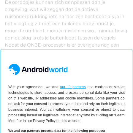
De oordopjes kunnen zich aanpassen aan je
omgeving, wat wil zeggen dat de actieve
ruisonderdrukking iets harder zijn best doet als je in
het vliegtuig zit met een huilende baby naast je,
maar de ambient-modus misschien wat minder hevig
aan de slag is als je buitenloopt tussen de vogels.
Naast de QN3E-processor is er overigens nog een
processor aanwezig, namelijk de Sony V2 die nu 32
bitsverwerking heeft in tegenstelling tot de 24 bit van
het vorige apparaat. Om het geluid meer naar je
smaak te maken is er een 10-bands EQ aanwezig.
Voor gamers is er nu voor het eerst gaming-EQ in,
zodat je eerder de voetstappen van je vijand hoort.
With your agreement, we and
our 11 partners
use cookies or similar
technologies to store, access, and process personal data like your visit
Er is ook iets nieuws in de vorm van ‘Find your
on this website, IP addresses and cookie identifiers. Some partners do
equalizer’, waarmee je door verschillende keuzes te
not ask for your consent to process your data and rely on their legitimate
maken de muziek meer naar wens kunt instellen.
business interest. You can withdraw your consent or object to data
processing based on legitimate interest at any time by clicking on “Learn
Verder is er ondersteuning voor hoge resolutie-audio,
More” or in our Privacy Policy on this website.
LDAC en DSEE, waarmee de geluidskwaliteit van
gecomprimeerde bestanden wordt verbeterd. Wil je
We and our partners process data for the following purposes: