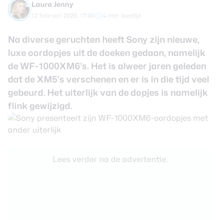
Laura Jenny
review
Beste tablets
12 februari 2026, 17:00
4 min leestijd
Smartwatches
Na diverse geruchten heeft Sony zijn nieuwe,
Oordopjes
luxe oordopjes uit de doeken gedaan, namelijk
de WF-1000XM6’s. Het is alweer jaren geleden
Tablets
dat de XM5’s verschenen en er is in die tijd veel
Deals
gebeurd. Het uiterlijk van de dopjes is namelijk
flink gewijzigd.
Community
Login
Lees verder na de advertentie.
Nieuwsbrief
Over ons