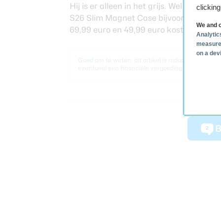
Hij is er alleen in het grijs. Wel heb je 
clickin
S26 Slim Magnet Case bijvoorbeeld, of 
We and o
69,99 euro en 49,99 euro kosten.
Analytic
measure
on a dev
Goed om te weten: dit artikel is redactioneel. He
eventueel een financiële vergoeding ontvangt.
B
2