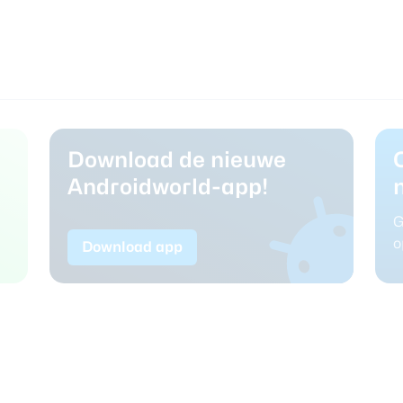
Download de nieuwe
Androidworld-app!
G
o
Download app