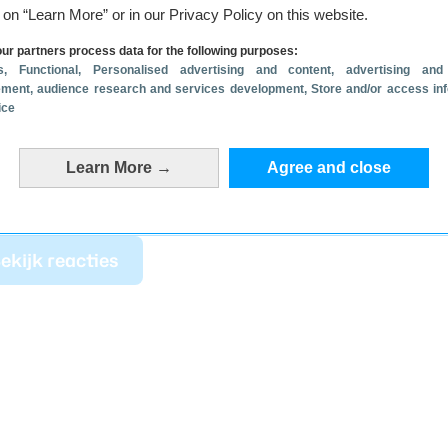
er dus een speciaal hoesje voor nodig: de Galaxy
g on “Learn More” or in our Privacy Policy on this website.
de Galaxy 26 Ultra Capella Magnet Case, die
ur partners process data for the following purposes:
s
, Functional
, Personalised advertising and content, advertising and
ment, audience research and services development
, Store and/or access in
ice
t bevat enkele gesponsorde linkjes waarvoor Androidworld
Learn More →
Agree and close
ekijk reacties