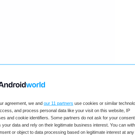
rbank, maar we zien hem dus wel bij
Samsung in
t een heel goede powerbank is en hoe goed hij aan
our agreement, we and
our 11 partners
use cookies or similar technolo
 hem niet getest, maar mocht je tot nu toe bot
access, and process personal data like your visit on this website, IP
ft deze powerbank wel potentie om beter te
es and cookie identifiers. Some partners do not ask for your consent
 your data and rely on their legitimate business interest. You can wit
rijg je 30 procent korting en kost hij 44,09 euro.
nsent or object to data processing based on legitimate interest at any