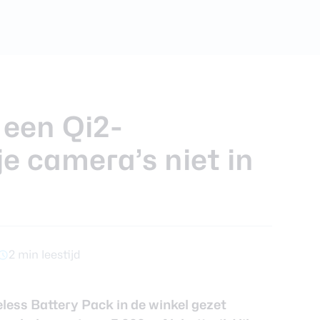
foons
xy Z Fold 7
een Qi2-
e camera’s niet in
2 min leestijd
ess Battery Pack in de winkel gezet