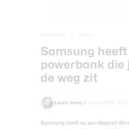
Beste koptele
Samsung Gala
Smartphones
review
Beste tablets
Smartwatches
Androidworld
Nieuws
Oordopjes
Samsung heeft 
powerbank die j
Tablets
de weg zit
Deals
Community
Laura Jenny
16 maart 2026, 10:28
Samsung heeft nu een Magnet Wirel
Login