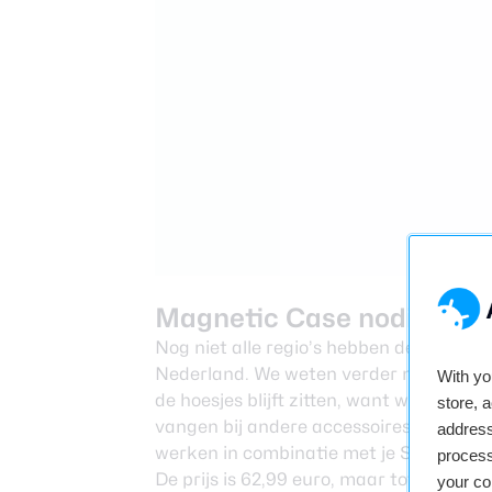
Magnetic Case nodig
Nog niet alle regio’s hebben deze powe
Nederland
. We weten verder niet of he
With y
de hoesjes blijft zitten, want we hebben
store, 
vangen bij andere accessoires, dan hee
address
werken in combinatie met je S26.
process
De prijs is 62,99 euro, maar tot 7 april k
your co