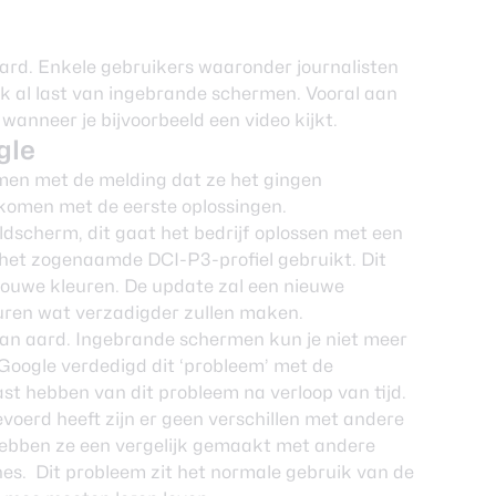
aard. Enkele gebruikers waaronder journalisten
k al last van ingebrande schermen. Vooral aan
 wanneer je bijvoorbeeld een video kijkt.
gle
emen met de melding dat ze het gingen
ekomen met de eerste oplossingen.
ldscherm, dit gaat het bedrijf oplossen met een
e het zogenaamde DCI-P3-profiel gebruikt. Dit
rouwe kleuren. De update zal een nieuwe
uren wat verzadigder zullen maken.
van aard. Ingebrande schermen kun je niet meer
Google verdedigd dit ‘probleem’ met de
st hebben van dit probleem na verloop van tijd.
voerd heeft zijn er geen verschillen met andere
bben ze een vergelijk gemaakt met andere
. Dit probleem zit het normale gebruik van de