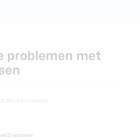
foons
xy Z Fold 7
de problemen met
ssen
13:30
2 min leestijd