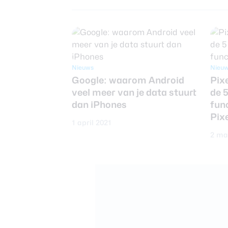
Nieuws
Nieu
Google: waarom Android
Pixe
veel meer van je data stuurt
de 
dan iPhones
fun
Pix
1 april 2021
2 ma