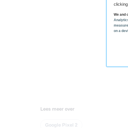
clickin
We and o
Analytic
measure
on a dev
Lees meer over
Google Pixel 2