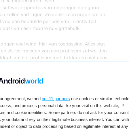
r mee moeten leren leven.
ige software-updates veranderingen aan gaan
den zullen vertragen. Zo denkt men eraan om de
ts na een bepaalde periode van in-activiteit.
plaats van een zwarte navigatiebalk.
angen veel wind’ hier van toepassing. Alles wat
s en elk vermoeden van een probleem zal worden
lopt, zal het probleem met de kleuren niet eens
eerlijk’ geweest met de calibratie van de kleuren.
ouden we dus naar andere merken moeten kijken,
de navigatiebalk? Laat het ons weten.
our agreement, we and
our 11 partners
use cookies or similar technolo
access, and process personal data like your visit on this website, IP
es and cookie identifiers. Some partners do not ask for your consent
 your data and rely on their legitimate business interest. You can wit
ekijk reacties
nsent or object to data processing based on legitimate interest at any