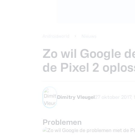
Beste koptele
Samsung Gala
Smartphones
review
Beste tablets
Smartwatches
Androidworld
Nieuws
Oordopjes
Zo wil Google 
de Pixel 2 oplo
Tablets
Deals
Dimitry Vleugel
27 oktober 2017, 
Community
Problemen
Login