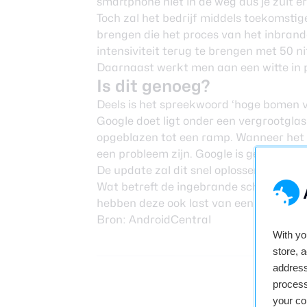
smartphone niet in de weg dus je zult e
Toch zal het bedrijf middels toekomst
brengen die het proces van het inbran
intensiviteit terug te brengen met 50 ni
Daarnaast werkt men aan een witte in 
Is dit genoeg?
Deels is het spreekwoord ‘hoge bomen v
Google doet ligt onder een vergrootgla
opgeblazen tot een ramp. Wanneer het k
een probleem zijn. Google is gewoon ’te 
De update zal dit snel oplossen.
Wat betreft de ingebrande schermen z
hebben deze ook last van een ingebran
Bron:
AndroidCentral
With y
store, 
address
process
B
9
your co