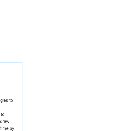
gies to
 to
hdraw
 time by