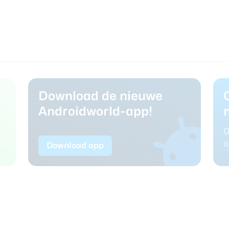
Download de nieuwe
Androidworld-app!
G
o
Download app