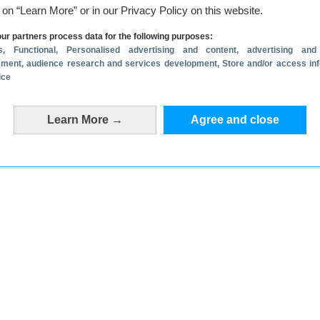
g on “Learn More” or in our Privacy Policy on this website.
ur partners process data for the following purposes:
s
, Functional
, Personalised advertising and content, advertising and
ment, audience research and services development
, Store and/or access in
ice
Learn More →
Agree and close