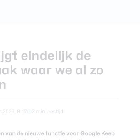
foons
xy Z Fold 7
jgt eindelijk de
aak waar we al zo
n
 2023, 9:17
2 min leestijd
en
van de nieuwe functie voor Google Keep