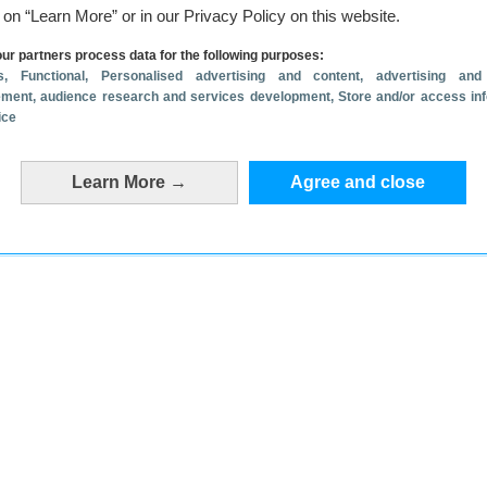
g on “Learn More” or in our Privacy Policy on this website.
ur partners process data for the following purposes:
s
, Functional
, Personalised advertising and content, advertising and
ment, audience research and services development
, Store and/or access in
ice
Learn More →
Agree and close