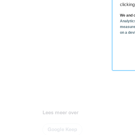
clickin
We and o
Analytic
measure
on a dev
Lees meer over
Google Keep