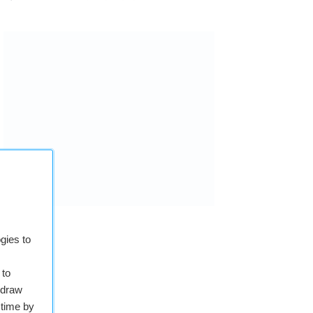
gies to
 to
hdraw
 time by