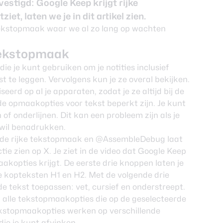
vestigd
: Google Keep krijgt rijke
et, laten we je in dit artikel zien.
 tekstopmaak
die je kunt gebruiken om je notities inclusief
 te leggen. Vervolgens kun je ze overal bekijken.
eerd op al je apparaten, zodat je ze altijd bij de
de opmaakopties voor tekst beperkt zijn. Je kunt
of onderlijnen. Dit kan een probleem zijn als je
 wil benadrukken.
 de rijke tekstopmaak en
@AssembleDebug
laat
ie zien op X. Je ziet in de video dat Google Keep
kopties krijgt. De eerste drie knoppen laten je
 de kopteksten H1 en H2. Met de volgende drie
de tekst toepassen: vet, cursief en onderstreept.
m alle tekstopmaakopties die op de geselecteerde
tekstopmaakopties werken op verschillende
die je kunt afvinken.