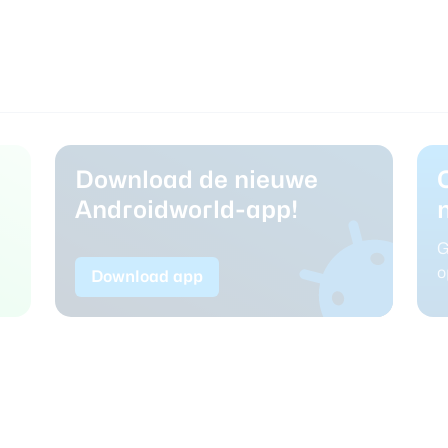
Download de nieuwe
Androidworld-app!
G
o
Download app