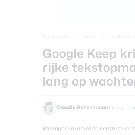
Beste koptele
Samsung Gala
Smartphones
review
Beste tablets
Smartwatches
Androidworld
Nieuws
Google Keep
Oordopjes
Google Keep kri
rijke tekstopm
Tablets
lang op wachte
Deals
Community
Claudia Rahanmetan
16 augustus
We zagen in mei al
de eerste teken
Login