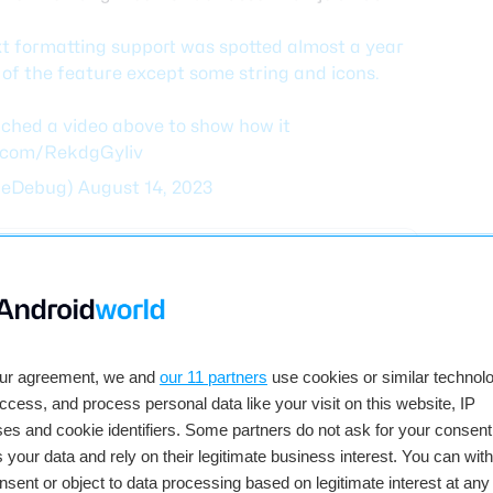
xt formatting support was spotted almost a year
of the feature except some string and icons.
ached a video above to show how it
r.com/RekdgGyliv
leDebug)
August 14, 2023
Download gratis
ws)
Via Google Play
our agreement, we and
our 11 partners
use cookies or similar technolo
access, and process personal data like your visit on this website, IP
es and cookie identifiers. Some partners do not ask for your consent
 your data and rely on their legitimate business interest. You can wit
ekijk reacties
nsent or object to data processing based on legitimate interest at any