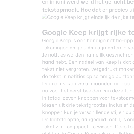
en in juni werd
werd het gerucht be
Nieuwsbrief
tekstopmaak. Hoe dat er precies uitzi
Over ons
Google Keep krijgt rijke
Google Keep
is een handige notitie-app 
tekeningen en geluidsfragmenten in vast
Je notities worden namelijk gesynchronis
hand hebt. Een nadeel van Keep is dat 
tekst niet vergroten, vetgedrukt maken 
de tekst in notities op sommige punten
Daarom kijken we al maanden uit naar
nu voor het eerst beelden van deze funct
in totaal zeven knoppen voor tekstopmaa
kiezen uit drie tekstgroottes inclusief
knoppen kun je verschillende stijlen op 
De laatste optie, aangeduid met T, is o
tekst zijn toegepast, te wissen. Deze 
plekken in Google Keep ook met lijstjes 