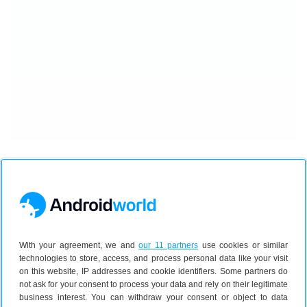
Gebruik jij Google Keep veel? Wat doe je er het meest
mee? Deel het in de reacties.
With your agreement, we and
our 11 partners
use cookies or similar
Plaats een reactie
technologies to store, access, and process personal data like your visit
on this website, IP addresses and cookie identifiers. Some partners do
not ask for your consent to process your data and rely on their legitimate
business interest. You can withdraw your consent or object to data