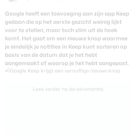
review
Beste tablets
Smartwatches
Google heeft een toevoeging aan zijn app Keep
gedaan die op het eerste gezicht weinig lijkt
Oordopjes
voor te stellen, maar toch slim uit de hoek
komt. Het gaat om een nieuwe knop waarmee
Tablets
je eindelijk je notities in Keep kunt sorteren op
basis van de datum dat je het hebt
Deals
aangemaakt of waarop je het hebt aangepast.
Community
Lees verder na de advertentie.
Login
Nieuwsbrief
Over ons