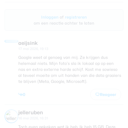
Inloggen
of
registreren
om een reactie achter te laten
aeijsink
17 mei 2026, 19:13
Google weet al genoeg van mij. Ze krijgen dus
helemaal niets. Mijn foto’s sla ik lokaal op op een
nas en extra externe harde schijf. Kost me sowieso
al teveel moeite om uit handen van die data graaiers
te blijven (Meta, Google, Microsoft).
0
Reageer
jelleruben
16 mei 2026, 16:31
Toch even gekeken wat ik heb. Ik heb 15 GB. Deze