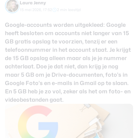
Laura Jenny
review
Beste tablets
15 mei 2026, 17:52
2 min leestijd
Smartwatches
Google-accounts worden uitgekleed: Google
Oordopjes
heeft besloten om accounts niet langer van 15
GB gratis opslag te voorzien, tenzij er een
Tablets
telefoonnummer in het account staat. Je krijgt
Deals
de 15 GB opslag alleen maar als je je nummer
achterlaat. Doe je dat niet, dan krijg je nog
Community
maar 5 GB om je
Drive
-documenten, foto’s in
Google Foto’s en e-mails in Gmail op te slaan.
En 5 GB heb je zo vol, zeker als het om foto- en
Login
videobestanden gaat.
Nieuwsbrief
Over ons