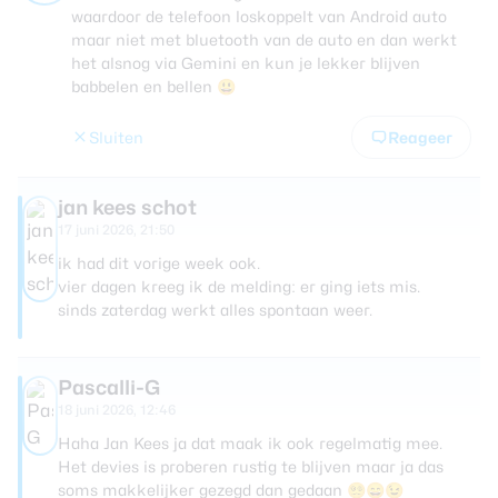
waardoor de telefoon loskoppelt van Android auto
maar niet met bluetooth van de auto en dan werkt
het alsnog via Gemini en kun je lekker blijven
babbelen en bellen 😃
Sluiten
Reageer
jan kees schot
17 juni 2026, 21:50
ik had dit vorige week ook.
vier dagen kreeg ik de melding: er ging iets mis.
sinds zaterdag werkt alles spontaan weer.
Pascalli-G
18 juni 2026, 12:46
Haha Jan Kees ja dat maak ik ook regelmatig mee.
Het devies is proberen rustig te blijven maar ja das
soms makkelijker gezegd dan gedaan 😵‍💫😄😉