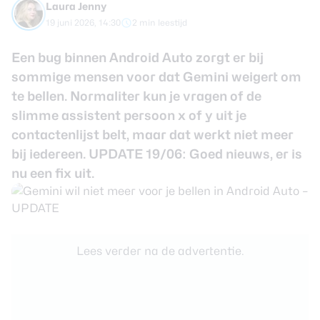
Laura Jenny
review
Beste tablets
19 juni 2026, 14:30
2 min leestijd
Smartwatches
Een bug binnen Android Auto zorgt er bij
Oordopjes
sommige mensen voor dat Gemini weigert om
te bellen. Normaliter kun je vragen of de
Tablets
slimme assistent persoon x of y uit je
Deals
contactenlijst belt, maar dat werkt niet meer
bij iedereen. UPDATE 19/06: Goed nieuws, er is
Community
nu een fix uit.
Login
Nieuwsbrief
Lees verder na de advertentie.
Over ons