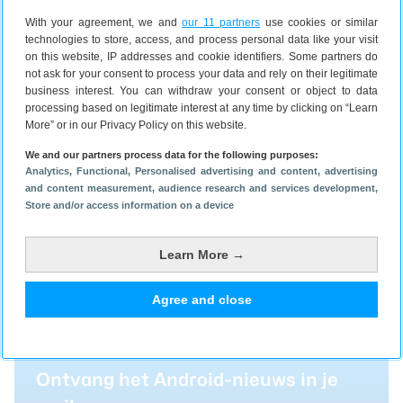
With your agreement, we and
our 11 partners
use cookies or similar
technologies to store, access, and process personal data like your visit
on this website, IP addresses and cookie identifiers. Some partners do
Op de hoogte blijven?
not ask for your consent to process your data and rely on their legitimate
business interest. You can withdraw your consent or object to data
processing based on legitimate interest at any time by clicking on “Learn
More” or in our Privacy Policy on this website.
Volg Androidworld nu ook op
We and our partners process data for the following purposes:
Analytics
, Functional
, Personalised advertising and content, advertising
WhatsApp
and content measurement, audience research and services development
,
Store and/or access information on a device
Learn More →
Download de nieuwe
Androidworld-app!
Agree and close
Ontvang het Android-nieuws in je