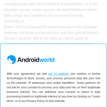
aanwijzingen dat de functie al beschikbaar is in de
stabiele versie, maar gezien de beschikbaarheid in
beta volgt een bredere uitrol waarschijnlijk
binnenkort.
Zodra de functie wordt ondersteund in de stabiele
release, zal deze automatisch worden geïnstalleerd
via een update. Wil je de beta en deze optie al
gebruiken, dan kun je jezelf aanmelden voor de
betaversie van Android Auto
.
Lees verder na de advertentie.
With your agreement, we and
our 11 partners
use cookies or similar
technologies to store, access, and process personal data like your visit
on this website, IP addresses and cookie identifiers. Some partners do
not ask for your consent to process your data and rely on their legitimate
business interest. You can withdraw your consent or object to data
processing based on legitimate interest at any time by clicking on “Learn
More” or in our Privacy Policy on this website.