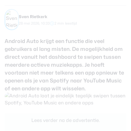
review
Beste tablets
Smartwatches
Sven Rietkerk
28 mei 2026, 10:33
2 min leestijd
Oordopjes
Tablets
Android Auto krijgt een functie die veel
gebruikers al lang misten. De mogelijkheid om
Deals
direct vanuit het dashboard te swipen tussen
meerdere actieve muziekapps. Je hoeft
Community
voortaan niet meer telkens een app opnieuw te
openen als je van Spotify naar YouTube Music
of een andere app wilt wisselen.
Login
Nieuwsbrief
Over ons
Lees verder na de advertentie.