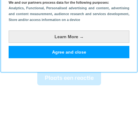
We and our partners process data for the following purposes:
Analytics
, Functional
, Personalised advertising and content, advertising
and content measurement, audience research and services development
,
Store and/or access information on a device
Welke app gebruik jij in Android Auto om muziek te
Learn More →
luisteren? Laat het weten in de reacties!
Agree and close
Plaats een reactie