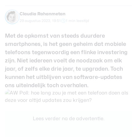
review
Beste tablets
Smartwatches
Claudia Rahanmetan
29 augustus 2023, 19:51
1 min leestijd
Oordopjes
Met de opkomst van steeds duurdere
Tablets
smartphones, is het geen geheim dat mobiele
telefoons tegenwoordig een flinke investering
Deals
zijn. Niet iedereen voelt de noodzaak om elk
jaar, of zelfs elke drie jaar, te upgraden. Toch
Community
kunnen het uitblijven van software-updates
ons uiteindelijk toch overhalen.
Login
Nieuwsbrief
Over ons
Lees verder na de advertentie.