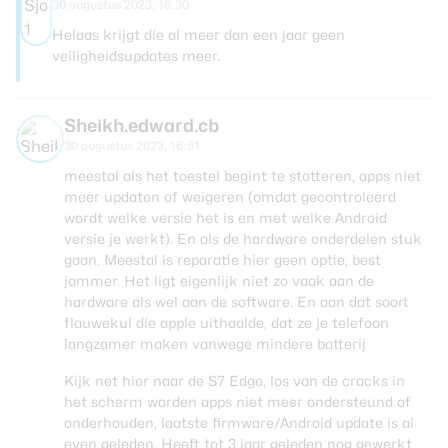
30 augustus 2023, 18:30
Helaas krijgt die al meer dan een jaar geen
veiligheidsupdates meer.
Sheikh.edward.cb
30 augustus 2023, 16:51
meestal als het toestel begint te stotteren, apps niet
meer updaten of weigeren (omdat gecontroleerd
wordt welke versie het is en met welke Android
versie je werkt). En als de hardware onderdelen stuk
gaan. Meestal is reparatie hier geen optie, best
jammer. Het ligt eigenlijk niet zo vaak aan de
hardware als wel aan de software. En aan dat soort
flauwekul die apple uithaalde, dat ze je telefoon
langzamer maken vanwege mindere batterij
Kijk net hier naar de S7 Edge, los van de cracks in
het scherm worden apps niet meer ondersteund of
onderhouden, laatste firmware/Android update is al
even geleden. Heeft tot 3 jaar geleden nog gewerkt