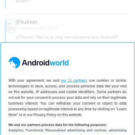
koopt?
@tukker
30 augustus 2023, 22:01
@Fwenki Wat is er nog vernieuwend aan Android?
In de begin jaren was Android vernieuwend, nu lezen
we meer over randzaken. ?
Fwenki
With your agreement, we and
our 11 partners
use cookies or similar
31 augustus 2023, 13:13
technologies to store, access, and process personal data like your visit
De vergelijking met de wasmachine vind ik een beetje
on this website, IP addresses and cookie identifiers. Some partners do
uit de lucht gegrepen. Ik kijk geen 2 of 3 uur naar
not ask for your consent to process your data and rely on their legitimate
mijn wasmachine. Als mijn kleren mooi gewassen zijn,
business interest. You can withdraw your consent or object to data
hoef ik geen nieuwe machine. Als de nieuwste
processing based on legitimate interest at any time by clicking on “Learn
More” or in our Privacy Policy on this website.
smartphone een mooier scherm heeft, betere foto’s
maakt of er net iets gelikter uit ziet, dan begint het bij
We and our partners process data for the following purposes:
mij te kriebelen. Dat zit er bij mij in, en zal niet snel
Analytics
, Functional
, Personalised advertising and content, advertising
verdwijnen, vrees ik. Ik geef toe dat de vernieuwingen