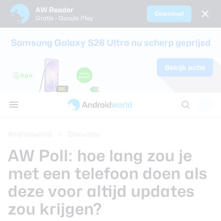
AW Reader
Download
Gratis - Google Play
Sluiten
Samsung Galaxy S26 Ultra nu scherp geprijsd
Nieuws
Bekijk actie
Alle reviews
Alle koopadvi
Smartphones
Smartwatche
Oordopjes en 
Tablets
AW communi
Tips
Samsung Gala
Sim only-abo
Alle smartpho
Alle smartwat
Alle oordopjes
Alle tablets ve
Discussie
Apps
review
kinderen
koptelefoons v
AW Poll
Thema's
Google Pixel 1
Beste smartp
Androidworld
Discussie
Achtergronden
AW Poll: hoe lang zou je
Samsung Gala
Beste smartw
review
Reviews
met een telefoon doen als
Beste draadlo
deze voor altijd updates
Oppo Find X9 
Koopadvies
Beste koptele
zou krijgen?
Samsung Gala
Smartphones