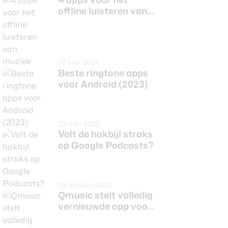
offline luisteren van
muziek
17 juni 2024
Beste ringtone apps
voor Android (2023)
23 mei 2023
Valt de hakbijl straks
op Google Podcasts?
19 januari 2023
Qmusic stelt volledig
vernieuwde app voor:
nieuw design en