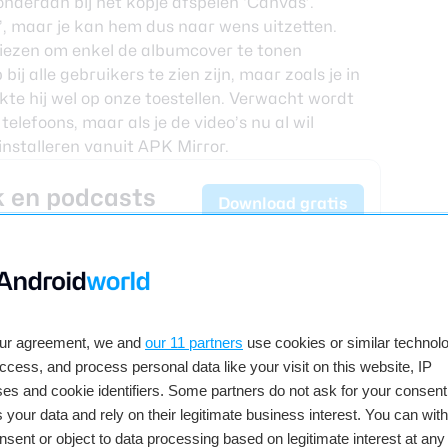
 onderaan bij het kopje afspelen ‘Canvas’.
, maar je kan hem dus naar wens uitzetten.
 kiezen om enkel de albumcover te tonen
bij alle gebruikers te zien zijn, maar zoals je in
te hij wel op onze toestellen. Verwacht wordt
 telefoons, maar als je de video’s nu al wil
installeren vanuit
APK Mirror
.
k en podcasts
Download gratis
ews)
Via Google Play
our agreement, we and
our 11 partners
use cookies or similar technolo
access, and process personal data like your visit on this website, IP
ekijk reacties
es and cookie identifiers. Some partners do not ask for your consent
 your data and rely on their legitimate business interest. You can wit
nsent or object to data processing based on legitimate interest at any