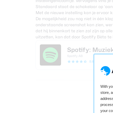
instellingenicoontje. Vervolgens vind je
Standaard staat de schakelaar op ‘aan’
Met de nieuwe instelling kan je ervoor
De mogelijkheid zou nog niet in één klap 
onderstaande screenshot kan zien, werk
dat hij binnenkort te zien zal zijn op alle
uitzetten, kan dat door Spotify Bèta te 
Spotify: Muzie
Spotify AB
8.6
(36.1M revi
With y
store, 
B
9
address
process
your co