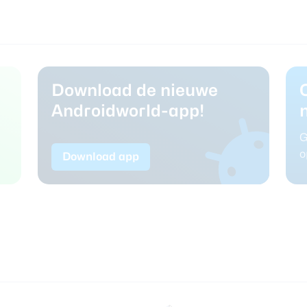
Download de nieuwe
Androidworld-app!
G
o
Download app