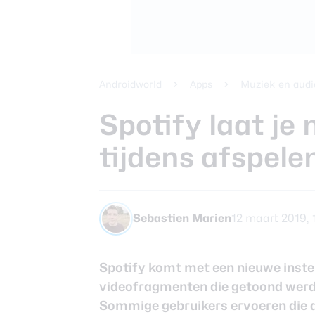
Beste koptele
Samsung Gala
Smartphones
review
Beste tablets
Smartwatches
Androidworld
Apps
Muziek en audi
Oordopjes
Spotify laat je 
tijdens afspele
Tablets
Deals
Sebastien Marien
12 maart 2019, 
Community
Spotify komt met een nieuwe instel
videofragmenten die getoond werd
Login
Sommige gebruikers ervoeren die 