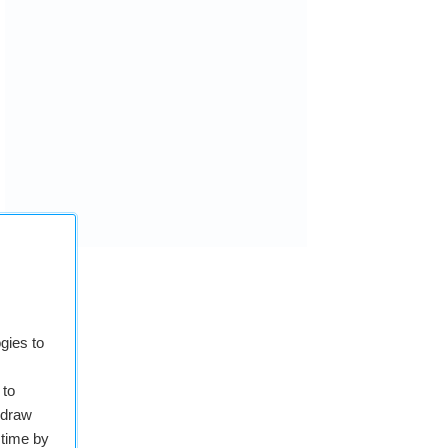
gies to
 to
hdraw
 time by