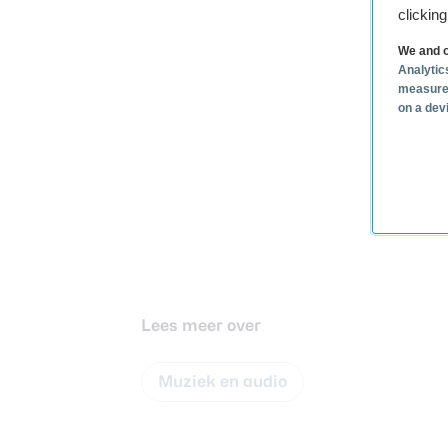
clickin
We and o
Analytic
measure
on a dev
Lees meer over
Muziek en audio