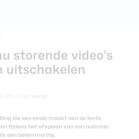
foons
xy Z Fold 7
o
nu storende video’s
n uitschakelen
10:07
2 min leestijd
ling die een einde maakt aan de korte
en tijdens het afspelen van een nummer.
als een belemmering.