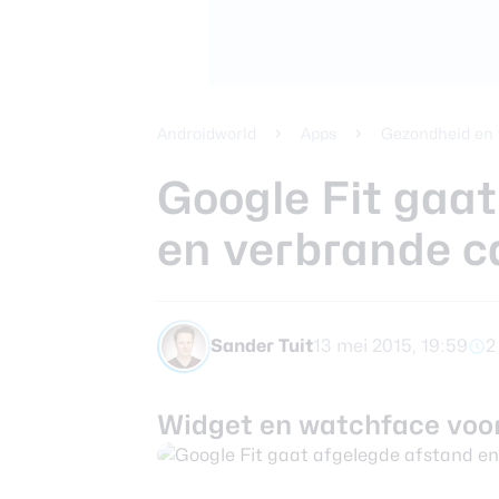
Beste koptele
Samsung Gala
Smartphones
review
Beste tablets
Smartwatches
Androidworld
Apps
Gezondheid en 
Oordopjes
Google Fit gaa
en verbrande c
Tablets
Deals
Sander Tuit
13 mei 2015, 19:59
2
Community
Widget en watchface voor
Login