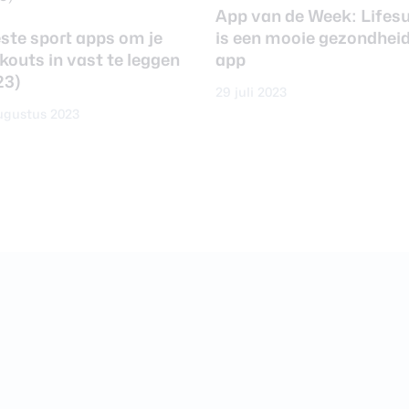
App van de Week: Life
ste sport apps om je
is een mooie gezondhei
kouts in vast te leggen
app
23)
29 juli 2023
ugustus 2023