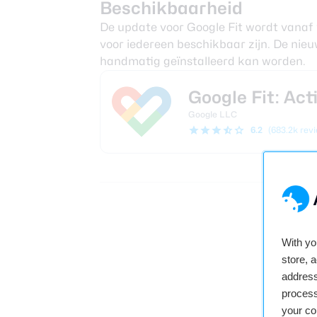
Beschikbaarheid
De update voor Google Fit wordt vanaf
voor iedereen beschikbaar zijn. De nieu
handmatig geïnstalleerd kan worden.
Google Fit: Act
Google LLC
6.2
(683.2k rev
B
2
With y
store, 
address
process
your co