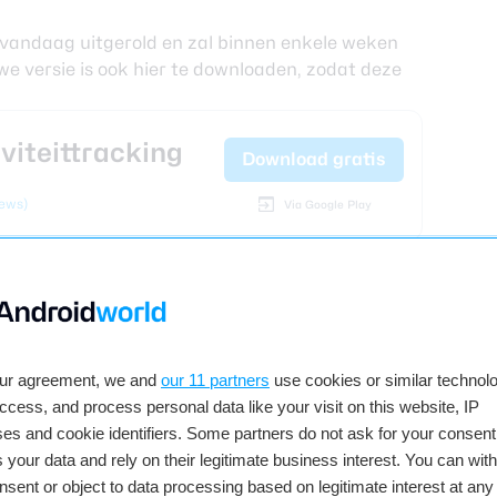
 vandaag uitgerold en zal binnen enkele weken
we versie is ook
hier
te downloaden, zodat deze
iviteittracking
Download gratis
iews)
Via Google Play
ekijk reacties
our agreement, we and
our 11 partners
use cookies or similar technolo
access, and process personal data like your visit on this website, IP
es and cookie identifiers. Some partners do not ask for your consent
 your data and rely on their legitimate business interest. You can wit
nsent or object to data processing based on legitimate interest at any