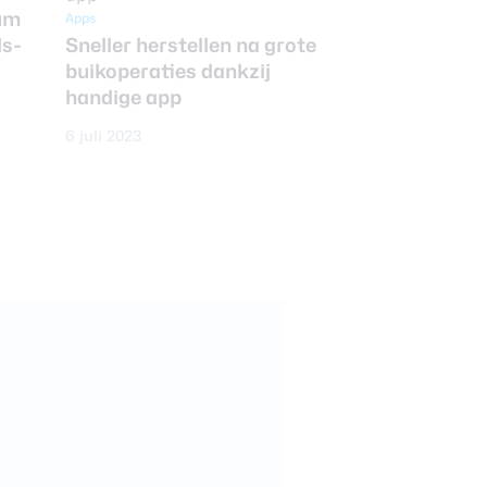
sum
Apps
ds-
Sneller herstellen na grote
buikoperaties dankzij
handige app
6 juli 2023