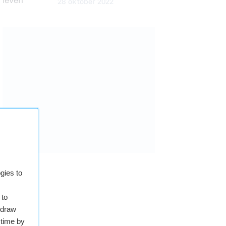
28 oktober 2022
gies to
 to
hdraw
 time by