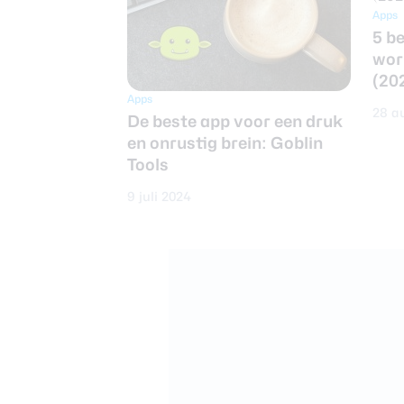
Apps
5 be
wor
(20
Apps
28 a
De beste app voor een druk
en onrustig brein: Goblin
Tools
9 juli 2024