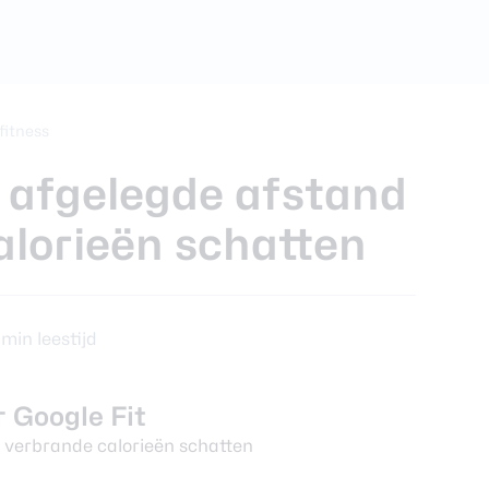
foons
xy Z Fold 7
fitness
t afgelegde afstand
alorieën schatten
 min leestijd
 Google Fit