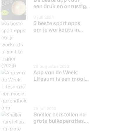
een druk en onrustig
brein: Goblin Tools
9 juli 2024
5 beste sport apps
om je workouts in
vast te leggen (2023)
28 augustus 2023
App van de Week:
Lifesum is een mooie
gezondheids-app
29 juli 2023
Sneller herstellen na
grote buikoperaties
dankzij handige app