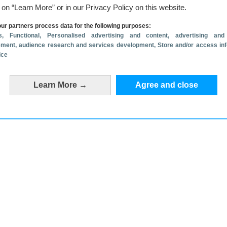
g on “Learn More” or in our Privacy Policy on this website.
ur partners process data for the following purposes:
s
, Functional
, Personalised advertising and content, advertising and
ment, audience research and services development
, Store and/or access in
ice
Learn More →
Agree and close