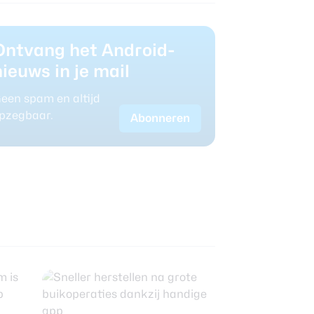
Ontvang het Android-
nieuws in je mail
een spam en altijd
pzegbaar.
Abonneren