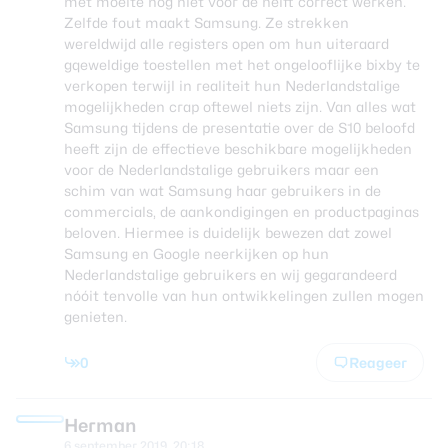
met moeite nog niet voor de helft correct werken.
Zelfde fout maakt Samsung. Ze strekken
wereldwijd alle registers open om hun uiteraard
gqeweldige toestellen met het ongelooflijke bixby te
verkopen terwijl in realiteit hun Nederlandstalige
mogelijkheden crap oftewel niets zijn. Van alles wat
Samsung tijdens de presentatie over de S10 beloofd
heeft zijn de effectieve beschikbare mogelijkheden
voor de Nederlandstalige gebruikers maar een
schim van wat Samsung haar gebruikers in de
commercials, de aankondigingen en productpaginas
beloven. Hiermee is duidelijk bewezen dat zowel
Samsung en Google neerkijken op hun
Nederlandstalige gebruikers en wij gegarandeerd
nóóit tenvolle van hun ontwikkelingen zullen mogen
genieten.
0
Reageer
Herman
6 september 2019, 20:18