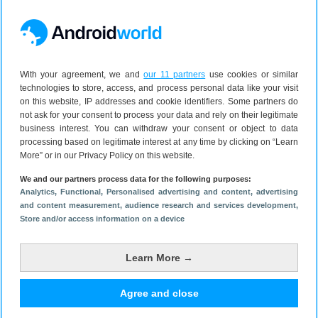
Androidworld-app!
Ontvang het Android-nieuws in je
With your agreement, we and
our 11 partners
use cookies or similar
mail
technologies to store, access, and process personal data like your visit
on this website, IP addresses and cookie identifiers. Some partners do
not ask for your consent to process your data and rely on their legitimate
business interest. You can withdraw your consent or object to data
processing based on legitimate interest at any time by clicking on “Learn
More” or in our Privacy Policy on this website.
Bekijk ook
We and our partners process data for the following purposes:
Analytics
, Functional
, Personalised advertising and content, advertising
and content measurement, audience research and services development
,
Halloween 2022: je telefoon (en
Store and/or access information on a device
meer) geheel in spookachtige stijl
31 oktober 2022
Learn More →
Samsung Galaxy Watch 4 krijgt
alsnog Google Assistent-
Agree and close
ondersteuning