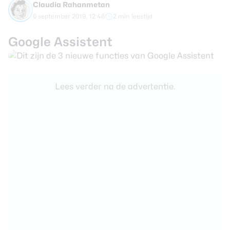
Claudia Rahanmetan
review
Beste tablets
6 september 2019, 12:46
2 min leestijd
Smartwatches
Google Assistent
Oordopjes
Tablets
Lees verder na de advertentie.
Deals
Community
Login
Nieuwsbrief
Over ons