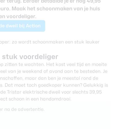
er terug. Eerder betaalde je er nog 49,95
 euro. Maak het schoonmaken van je huis
n voordeliger.
e dweil bij Action
 stuk voordeliger
op zitten te wachten. Het kost veel tijd en moeite
 deel van je weekend of avond aan te besteden. Je
aanschaffen, maar dan ben je meestal rond de
r is. Dat moet toch goedkoper kunnen? Gelukkig is
 de
Tristar elektrische dweil
voor slechts 39,95
rfect schoon in een handomdraai.
r na de advertentie.