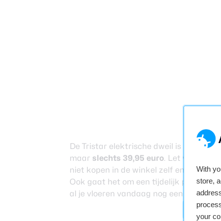
De Tristar elektrische dweil is nu te bes
maar
slechts 39,95 euro
. Let wel op da
With y
niet kopen in de winkel zelf en zult du
store, 
Ook gaat het om een tijdelijk product, 
address
al je vloeren vandaag nog een stuk gem
process
Bekijk d
your co