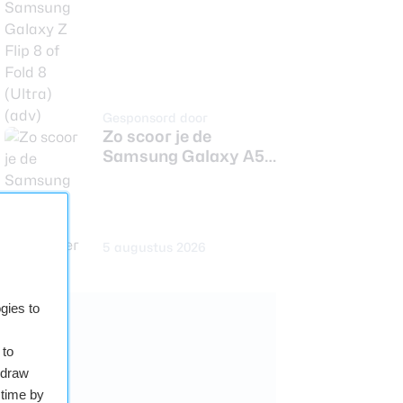
Gesponsord door
Zo scoor je de
Samsung Galaxy A56
flink goedkoper
5 augustus 2026
gies to
 to
hdraw
 time by