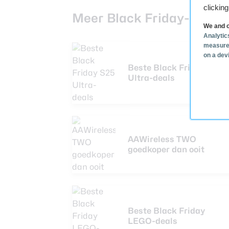
clickin
Meer Black Friday-deals
We and o
Analytic
measure
on a dev
Beste Black Friday S25
Ultra-deals
AAWireless TWO
goedkoper dan ooit
Beste Black Friday
LEGO-deals