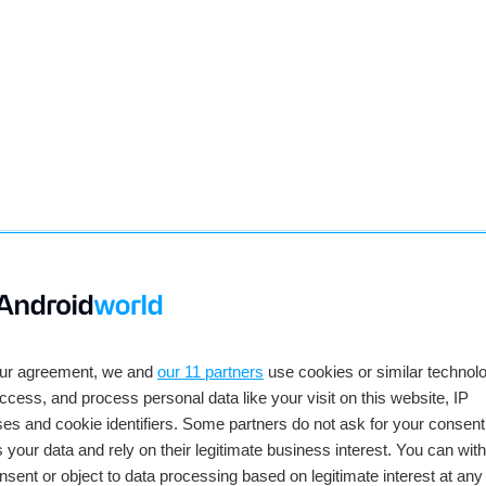
tellen bij Action. Je betaalt nu geen 49,95 euro,
t het gaat om een online product. Je kunt het dus
our agreement, we and
our 11 partners
use cookies or similar technolo
s een bestelling moeten plaatsen via de webshop.
access, and process personal data like your visit on this website, IP
dus treuzel niet te lang en maak het dweilen van
es and cookie identifiers. Some partners do not ask for your consent
akkelijker.
 your data and rely on their legitimate business interest. You can wit
e dweil bij Action
nsent or object to data processing based on legitimate interest at any