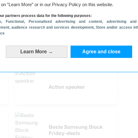
g on “Learn More” or in our Privacy Policy on this website.
ur partners process data for the following purposes:
s
, Functional
, Personalised advertising and content, advertising and
ment, audience research and services development
, Store and/or access in
ice
Beste Google Black
Friday-deals
Learn More →
Agree and close
Action speaker
Beste Samsung Black
Friday-deals