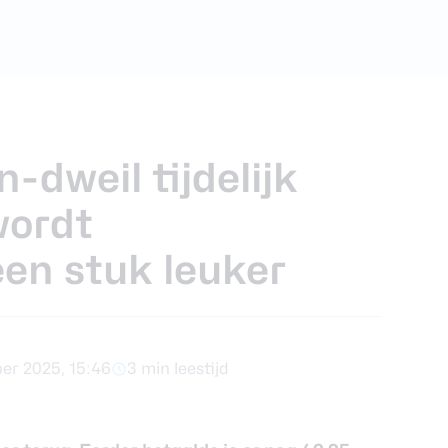
foons
xy Z Fold 7
-dweil tijdelijk
wordt
en stuk leuker
er 2025, 15:46
3 min leestijd