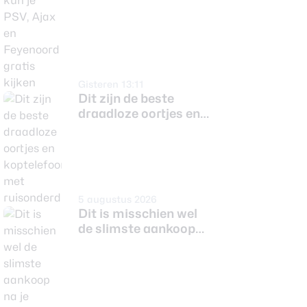
Gisteren 13:11
Dit zijn de beste
draadloze oortjes en
koptelefoons met
ruisonderdrukking
5 augustus 2026
Dit is misschien wel
de slimste aankoop
na je Samsung
Galaxy Z Flip 8 of
Fold 8 (Ultra) (adv)