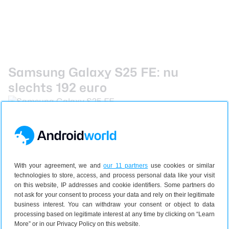
Samsung Galaxy S25 FE: nu
slechts 192 euro
Ook de
S25 FE
is een goede keuze. De smartphone is
het kleinere broertje van de S25, maar beschikt toch
over veel goede functies. Zo is de Exynos 2400-
processor snel genoeg voor het spelen van de meeste
With your agreement, we and
our 11 partners
use cookies or similar
games en het uitvoeren van al je dagelijkse taken.
technologies to store, access, and process personal data like your visit
on this website, IP addresses and cookie identifiers. Some partners do
Ook maak je mooie foto’s met de 50 megapixel-
not ask for your consent to process your data and rely on their legitimate
hoofdcamera en 12 megapixel-groothoeklens, is de
business interest. You can withdraw your consent or object to data
batterij met 4.900 mAh lekker groot en krijgt de
processing based on legitimate interest at any time by clicking on “Learn
smartphone updates tot en met 2032.
More” or in our Privacy Policy on this website.