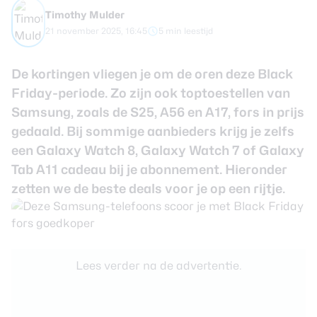
review
Beste tablets
Timothy Mulder
Smartwatches
21 november 2025, 16:45
5 min leestijd
Oordopjes
De kortingen vliegen je om de oren deze Black
Friday-periode. Zo zijn ook toptoestellen van
Tablets
Samsung, zoals de
S25
,
A56
en
A17
, fors in prijs
gedaald. Bij sommige aanbieders krijg je zelfs
Deals
een Galaxy Watch 8, Galaxy Watch 7 of Galaxy
Community
Tab A11 cadeau bij je abonnement. Hieronder
zetten we de beste deals voor je op een rijtje.
Login
Nieuwsbrief
Over ons
Lees verder na de advertentie.