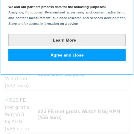
Los is de smartphone met 463 euro het voordeligst bij
We and our partners process data for the following purposes:
Phonemarket. Met een abonnement van Odido bij
Analytics
, Functional
, Personalised advertising and content, advertising
Belsimpel ben je nog goedkoper uit. Hier betaal je nu
and content measurement, audience research and services development
,
Store and/or access information on a device
144 euro
toestelkosten. Bij providers krijg je wederom
een Samsung Galaxy Watch 8, Watch 7 of Tab A11
cadeau bij je aankoop.
Learn More →
Agree and close
S25 FE met gratis Tab A11 bij
Vodafone (432 euro)
S25 FE met gratis Watch 8 bij KPN
(456 euro)