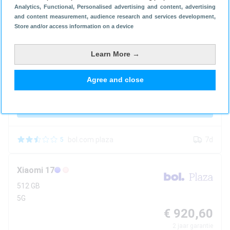
Analytics
, Functional
, Personalised advertising and content, advertising
and content measurement, audience research and services development
,
Xiaomi
17
Store and/or access information on a device
256 GB
Learn More →
5G
€ 901,38
Agree and close
2
jaar garantie
Bekijk aanbieding
bol.com plaza
7d
5
Xiaomi
17
512 GB
5G
€ 920,60
2
jaar garantie