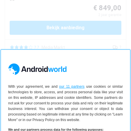
€ 849,00
2
jaar garantie
Bekijk aanbieding
Media Markt
?
7.7
Xiaomi
17
512 GB
5G
With your agreement, we and
our 11 partners
use cookies or similar
€ 879,00
technologies to store, access, and process personal data like your visit
2
jaar garantie
on this website, IP addresses and cookie identifiers. Some partners do
not ask for your consent to process your data and rely on their legitimate
Bekijk aanbieding
business interest. You can withdraw your consent or object to data
processing based on legitimate interest at any time by clicking on “Learn
More” or in our Privacy Policy on this website.
Coolblue
1d
7.8
We and our partners process data for the following purposes: