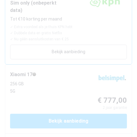
Sim only (onbeperkt
Beste tablets
data)
Smartwatches
Tot €10 korting per maand
Oordopjes
✓
Extra voordeel als je thuis KPN hebt:
✓
Dubbele data en gratis Netflix
✓
Nu géén aansluitkosten van € 25
Tablets
Bekijk aanbieding
Deals
Community
Xiaomi
17
256 GB
5G
Login
€ 777,00
Nieuwsbrief
Over ons
2
jaar garantie
Bekijk aanbieding