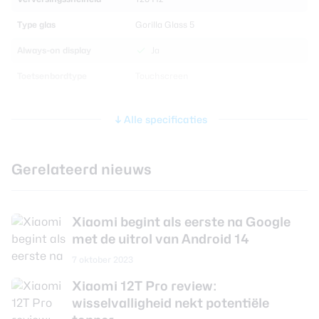
Type glas
Gorilla Glass 5
Always-on display
Ja
Toetsenbordtype
Touchscreen
Processor en geheugen
Alle specificaties
Chipset
Snapdragon 8 Plus Gen 1
Gerelateerd nieuws
ARM 1x Cortex-X2 & 3x Cortex-A710 &
CPU
4x Cortex-A510
CPU-kernen
Octa Core
Xiaomi begint als eerste na Google
met de uitrol van Android 14
CPU-snelheid
3.20 GHz
7 oktober 2023
Grafische chip
Adreno 730
Xiaomi 12T Pro review:
Werkgeheugen
8 GB
wisselvalligheid nekt potentiële
Interne opslag
128 GB