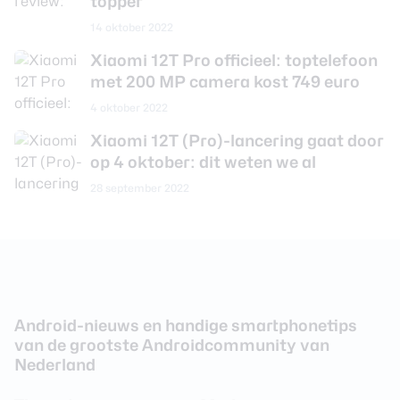
topper
14 oktober 2022
Uitbreidbaar geheugen
Nee
Xiaomi 12T Pro officieel: toptelefoon
Maximaal uitbreidbaar
Niet van toepassing
geheugen
met 200 MP camera kost 749 euro
4 oktober 2022
Camera achterkant
Xiaomi 12T (Pro)-lancering gaat door
op 4 oktober: dit weten we al
Aantal lenzen
3
28 september 2022
Camera 1 - Aantal
200 MP
megapixel
Camera 1 - Diafragma
F/1.7
Camera 1 - Autofocus
Ja
Camera 1 -
Android-nieuws en handige smartphonetips
Nee
Beeldstabilisatie
van de grootste Androidcommunity van
Nederland
Camera 1 - Digitale zoom
Ja
Camera 1 - Optische zoom
Nee