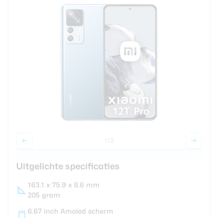
review
Beste tablets
Smartwatches
Oordopjes
Tablets
Deals
Community
1
/2
Login
Nieuwsbrief
Uitgelichte specificaties
Over ons
163.1 x 75.9 x 8.6 mm
205 gram
6.67 inch Amoled scherm