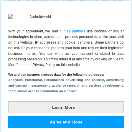
AdaptiveSync, dat de verversingssfrequentie
dynamisch aanpast op basis van de bekeken inhoud.
Daarmee komt het paneel wel in de buurt van de
mogelijkheden van LTPO. Daarnaast vermindert de
With your agreement, we and
our 11 partners
use cookies or similar
Adaptive Reading-modus de hoeveelheid
technologies to store, access, and process personal data like your visit
uitgestraald blauw licht om het oogcomfort te
on this website, IP addresses and cookie identifiers. Some partners do
verbeteren.
not ask for your consent to process your data and rely on their legitimate
business interest. You can withdraw your consent or object to data
En dan is er nog de behuizing van de telefoons die
processing based on legitimate interest at any time by clicking on “Learn
Xiaomi heeft afgewerkt met een gebogen achterzijde
More” or in our Privacy Policy on this website.
en mat glas. Zo zijn vingerafdrukken minder goed
We and our partners process data for the following purposes:
zichtbaar dan bij gewoon glas. De Xiaomi 12T Pro
Analytics
, Functional
, Personalised advertising and content, advertising
heeft verder nog een stel speakers die door de
and content measurement, audience research and services development
,
audiofabrikant Harman Kardon zijn ontwikkeld, en
Store and/or access information on a device
de vingerafdrukscanner zit bij beide telefoons onder
het scherm.
Learn More →
Xiaomi 12T Pro kopen
De Xiaomi 12T Pro is te koop vanaf 749 euro in de
Agree and close
kleuren zwart, zilver en blauw.