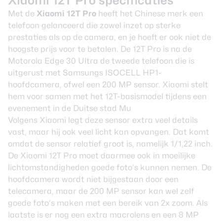
Xiaomi 12T Pro specificaties
Met de
Xiaomi 12T Pro
heeft het Chinese merk een
telefoon gelanceerd die zowel inzet op sterke
prestaties als op de camera, en je hoeft er ook niet de
hoogste prijs voor te betalen. De 12T Pro is
na de
Motorola Edge 30 Ultra
de tweede telefoon die is
uitgerust met Samsungs ISOCELL HP1-
hoofdcamera, ofwel een 200 MP sensor. Xiaomi stelt
hem voor samen met het 12T-basismodel tijdens een
evenement in de Duitse stad Mu
Volgens Xiaomi legt deze sensor extra veel details
vast, maar hij ook veel licht kan opvangen. Dat komt
omdat de sensor relatief groot is, namelijk 1/1,22 inch.
De Xiaomi 12T Pro moet daarmee ook in moeilijke
lichtomstandigheden goede foto’s kunnen nemen. De
hoofdcamera wordt niet bijgestaan door een
telecamera, maar de 200 MP sensor kan wel zelf
goede foto’s maken met een bereik van 2x zoom. Als
laatste is er nog een extra macrolens en een 8 MP