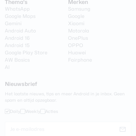
Thema's
Merken
WhatsApp
Samsung
Videoresolutie
3840 x 2160 (4K)
Google Maps
Google
Video Framerate
30 fps
Gemini
Xiaomi
Android Auto
Motorola
Flitser
Ja
Android 16
OnePlus
Flitstype
Dual LED
Android 15
OPPO
Google Play Store
Huawei
Camera 2 - Type lens
Groothoeklens
AW Basics
Fairphone
Camera 2 - Aantal
AI
8 MP
megapixel
Camera 2 - Diafragma
f/2.2
Nieuwsbrief
Camera 2 -
Het laatste nieuws, tips en meer Android in je inbox. Geen
Nee
Beeldstabilisatie
spam en altijd opzegbaar.
Camera 2 - Optische zoom
Nee
Daily
Weekly
Acties
Camera 3 - Type lens
Macrolens
Camera 3 - Aantal
2 MP