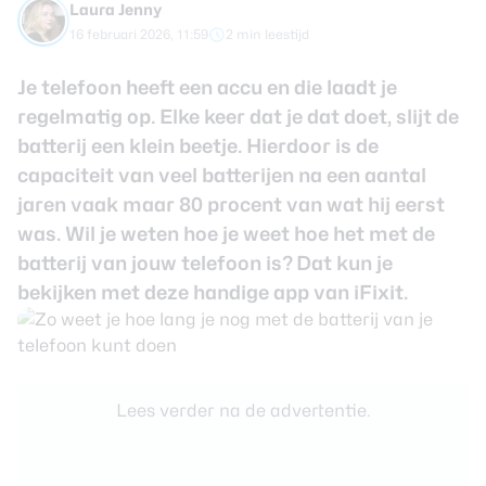
Laura Jenny
review
Beste tablets
16 februari 2026, 11:59
2 min leestijd
Smartwatches
Je telefoon heeft een accu en die laadt je
Oordopjes
regelmatig op. Elke keer dat je dat doet, slijt de
batterij een klein beetje. Hierdoor is de
Tablets
capaciteit van veel batterijen na een aantal
Deals
jaren vaak maar 80 procent van wat hij eerst
was. Wil je weten hoe je weet hoe het met de
Community
batterij van jouw telefoon is? Dat kun je
bekijken met deze handige app van
iFixit
.
Login
Nieuwsbrief
Over ons
Lees verder na de advertentie.