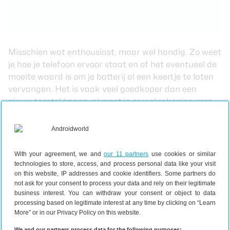
Misschien wat enthousiast, maar wel handig. Zo weet
je hoe je telefoon ervoor staat en of het eventueel de
moeite waard is om je batterij al een keertje te laten
vervangen. Het is vaak veel goedkoper dan een
nieuw toestel kopen, al moet je er wel rekening mee
houden dat je dan een
goede back-up van je data
moet maken, want je telefoon moet er helemaal voor
worden opengemaakt.
En, hoe staat jouw batterij ervoor? Deel het in de
With your agreement, we and
our 11 partners
use cookies or similar
reacties.
technologies to store, access, and process personal data like your visit
on this website, IP addresses and cookie identifiers. Some partners do
not ask for your consent to process your data and rely on their legitimate
business interest. You can withdraw your consent or object to data
processing based on legitimate interest at any time by clicking on “Learn
More” or in our Privacy Policy on this website.
We and our partners process data for the following purposes: