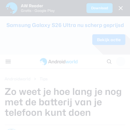
AW Reader
Download
Gratis - Google Play
Sluiten
Samsung Galaxy S26 Ultra nu scherp geprijsd
Nieuws
Bekijk actie
Alle reviews
Alle koopadvi
Smartphones
Smartwatche
Oordopjes en 
Tablets
AW communi
Tips
Samsung Gala
Sim only-abo
Alle smartpho
Alle smartwat
Alle oordopjes
Alle tablets ve
Discussie
Apps
review
kinderen
koptelefoons v
AW Poll
Thema's
Google Pixel 1
Beste smartp
Androidworld
Tips
Achtergronden
Zo weet je hoe lang je nog
Samsung Gala
Beste smartw
review
Reviews
met de batterij van je
Beste draadlo
telefoon kunt doen
Oppo Find X9 
Koopadvies
Beste koptele
Samsung Gala
Smartphones