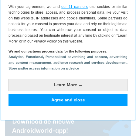
With your agreement, we and
our 11 partners
use cookies or similar
technologies to store, access, and process personal data like your visit
on this website, IP addresses and cookie identifiers. Some partners do
not ask for your consent to process your data and rely on their legitimate
business interest. You can withdraw your consent or object to data
processing based on legitimate interest at any time by clicking on “Learn
More” or in our Privacy Policy on this website.
We and our partners process data for the following purposes:
Op de hoogte blijven?
Analytics
, Functional
, Personalised advertising and content, advertising
and content measurement, audience research and services development
,
Store and/or access information on a device
Volg Androidworld nu ook op
Learn More →
WhatsApp
Agree and close
Download de nieuwe
Androidworld-app!