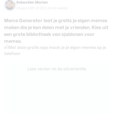
Sebastien Marien
review
Beste tablets
26 april 2021, 21:02
2 min leestijd
Smartwatches
Meme Generator laat je gratis je eigen memes
Oordopjes
maken die je kan delen met je vrienden. Kies uit
een grote bibliotheek van sjablonen voor
Tablets
memes.
Deals
Community
Lees verder na de advertentie.
Login
Nieuwsbrief
Over ons