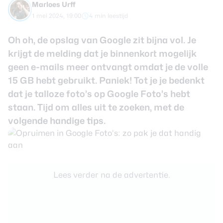
Marloes Urff
review
Beste tablets
1 mei 2024, 19:00
4 min leestijd
Smartwatches
Oh oh, de opslag van Google zit bijna vol. Je
Oordopjes
krijgt de melding dat je binnenkort mogelijk
geen e-mails meer ontvangt omdat je de volle
Tablets
15 GB hebt gebruikt. Paniek! Tot je je bedenkt
Deals
dat je talloze foto’s op Google Foto’s hebt
staan. Tijd om alles uit te zoeken, met de
Community
volgende handige tips.
Login
Nieuwsbrief
Lees verder na de advertentie.
Over ons