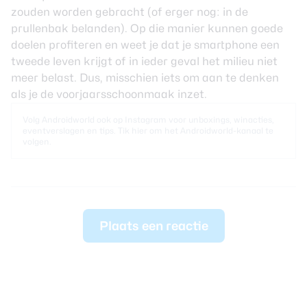
zouden worden gebracht (of erger nog: in de
prullenbak belanden). Op die manier kunnen goede
doelen profiteren en weet je dat je smartphone een
tweede leven krijgt of in ieder geval het milieu niet
meer belast. Dus, misschien iets om aan te denken
als je de voorjaarsschoonmaak inzet.
Volg Androidworld ook op Instagram voor unboxings, winacties,
eventverslagen en tips.
Tik hier
om het Androidworld-kanaal te
volgen.
Plaats een reactie