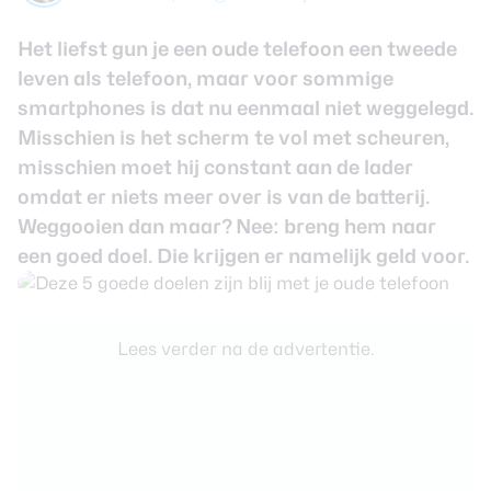
review
Beste tablets
Smartwatches
Het liefst gun je een oude telefoon een tweede
leven als telefoon, maar voor sommige
Oordopjes
smartphones is dat nu eenmaal niet weggelegd.
Misschien is het scherm te vol met scheuren,
Tablets
misschien moet hij constant aan de lader
omdat er niets meer over is van de batterij.
Deals
Weggooien dan maar? Nee: breng hem naar
een goed doel. Die krijgen er namelijk geld voor.
Community
Login
Lees verder na de advertentie.
Nieuwsbrief
Over ons