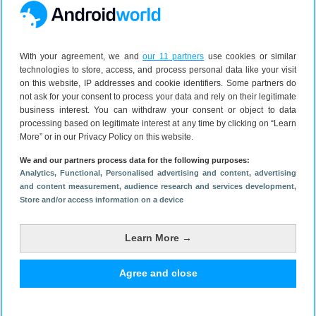
Lees verder na de advertentie.
With your agreement, we and
our 11 partners
use cookies or similar
technologies to store, access, and process personal data like your visit
on this website, IP addresses and cookie identifiers. Some partners do
not ask for your consent to process your data and rely on their legitimate
business interest. You can withdraw your consent or object to data
processing based on legitimate interest at any time by clicking on “Learn
More” or in our Privacy Policy on this website.
We and our partners process data for the following purposes:
Analytics
, Functional
, Personalised advertising and content, advertising
and content measurement, audience research and services development
,
Store and/or access information on a device
Learn More →
4. KNGF Geleidehonden
Agree and close
KNFG Geleidehonden zorgen dat mensen met een
lichamelijke beperking of een geestelijke stoornis