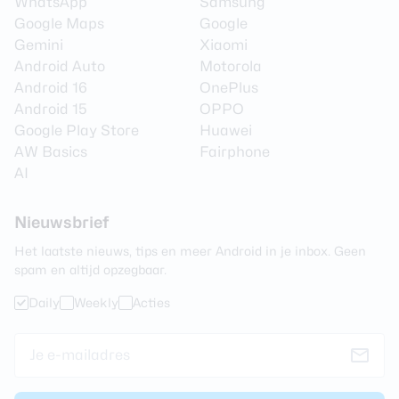
WhatsApp
Samsung
3,5 mm hoofdtelefoon
Nee
Google Maps
Google
aansluiting
Gemini
Xiaomi
Bluetooth stereo (A2DP)
Ja
Android Auto
Motorola
Android 16
OnePlus
Speaker
Stereo
Android 15
OPPO
Google Play Store
Huawei
Batterij
AW Basics
Fairphone
AI
Vervangbaar
Nee
Capaciteit
4900 mAh
Nieuwsbrief
Type
Lithium-Polymer
Het laatste nieuws, tips en meer Android in je inbox. Geen
spam en altijd opzegbaar.
Draadloos opladen
Ja
Daily
Weekly
Acties
Vermogen draadloos
15 watt
opladen
Snelladen
Ja
Maximaal laadvermogen
45 watt