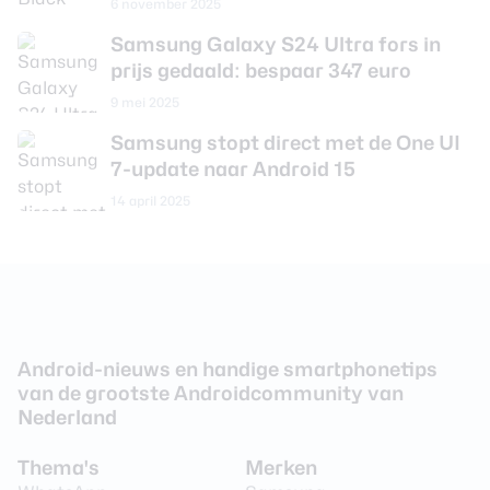
6 november 2025
Nee
Beeldstabilisatie
Samsung Galaxy S24 Ultra fors in
Camera 3 - Optische zoom
Nee
prijs gedaald: bespaar 347 euro
9 mei 2025
Camera voorkant
Samsung stopt direct met de One UI
7-update naar Android 15
Aantal lenzen
1
14 april 2025
Camera 1 - Aantal
12 MP
megapixel
Camera 1 - Type lens
Standaard
Camera 1 - Diafragma
F/2.2
Camera 1 - Autofocus
Ja
Android-nieuws en handige smartphonetips
Camera 1 - Videoresolutie
3840 x 2160 (4K)
van de grootste Androidcommunity van
Nederland
Audio
Thema's
Merken