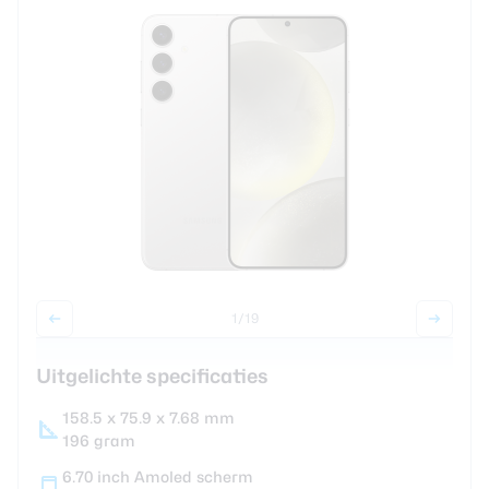
review
Beste tablets
Smartwatches
Oordopjes
Tablets
Deals
Community
1
/19
Login
Nieuwsbrief
Uitgelichte specificaties
Over ons
158.5 x 75.9 x 7.68 mm
196 gram
6.70 inch Amoled scherm