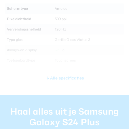
Schermtype
Amoled
Pixeldichtheid
509 ppi
Verversingssnelheid
120 Hz
Type glas
Gorilla Glass Victus 3
Always-on display
Ja
Toetsenbordtype
Touchscreen
Processor en geheugen
Alle specificaties
Chipset
Samsung Exynos 2400
CPU-kernen
Octa Core
Haal alles uit je Samsung
Werkgeheugen
12 GB
Galaxy S24 Plus
Interne opslag
256 GB