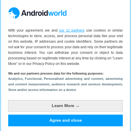
kopen
De S24 Plus is sinds 31 januari 2024 verkrijgbaar in de
kleuren Onyx Black, Marble Grey en Cobalt Violet
voor een adviesprijs vanaf
1149 euro
.
Adviesprijs Samsung Galaxy S24 Plus 256 GB:
1149
With your agreement, we and
our 11 partners
use cookies or similar
technologies to store, access, and process personal data like your visit
euro
on this website, IP addresses and cookie identifiers. Some partners do
Adviesprijs Samsung Galaxy S24 Plus 512 GB:
1269
not ask for your consent to process your data and rely on their legitimate
euro
business interest. You can withdraw your consent or object to data
processing based on legitimate interest at any time by clicking on “Learn
More” or in our Privacy Policy on this website.
Samsung Galaxy S24 Plus deals
We and our partners process data for the following purposes:
Analytics
, Functional
, Personalised advertising and content, advertising
and content measurement, audience research and services development
,
Samsung Galaxy S24
Store and/or access information on a device
Plus
€ 778,95
256 GB
Learn More →
5G
onbekend
Agree and close
Bekijk bij bol.com plaza