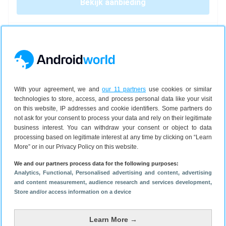
Bekijk aanbieding
bol.com plaza
2d
5
Samsung
Galaxy A57
128 GB
With your agreement, we and
our 11 partners
use cookies or similar
5G
technologies to store, access, and process personal data like your visit
€ 379,00
on this website, IP addresses and cookie identifiers. Some partners do
not ask for your consent to process your data and rely on their legitimate
2
jaar garantie
business interest. You can withdraw your consent or object to data
processing based on legitimate interest at any time by clicking on “Learn
Bekijk aanbieding
More” or in our Privacy Policy on this website.
We and our partners process data for the following purposes:
Analytics
, Functional
, Personalised advertising and content, advertising
Amazon
2d
3.6
and content measurement, audience research and services development
,
Store and/or access information on a device
Samsung
Galaxy A57
Learn More →
256 GB