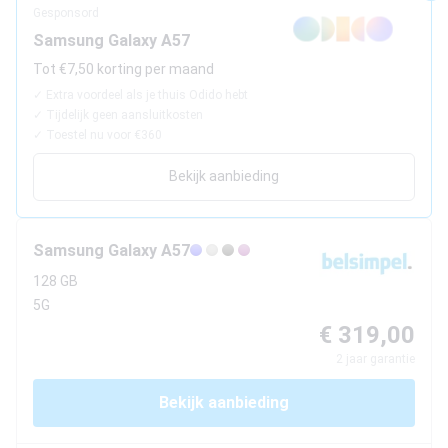
Beste tablets
Gesponsord
Smartwatches
Samsung Galaxy A57
Tot €7,50 korting per maand
Oordopjes
✓
Extra voordeel als je thuis Odido hebt
✓
Tijdelijk geen aansluitkosten
Tablets
✓
Toestel nu voor €360
Bekijk aanbieding
Deals
Community
Samsung
Galaxy A57
128 GB
Login
5G
Nieuwsbrief
€ 319,00
Over ons
2
jaar garantie
Bekijk aanbieding