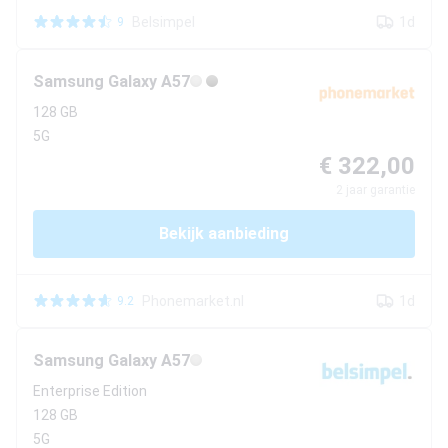
Belsimpel
1d
9
Samsung
Galaxy A57
128 GB
5G
€ 322,00
2
jaar garantie
Bekijk aanbieding
Phonemarket.nl
1d
9.2
Samsung
Galaxy A57
Enterprise Edition
128 GB
5G