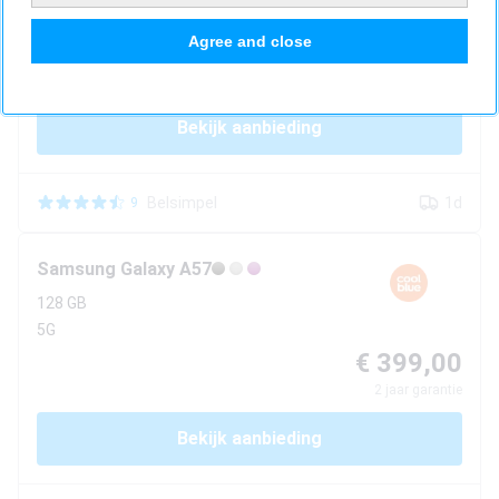
5G
Agree and close
€ 399,00
2
jaar garantie
Bekijk aanbieding
Belsimpel
1d
9
Samsung
Galaxy A57
128 GB
5G
€ 399,00
2
jaar garantie
Bekijk aanbieding