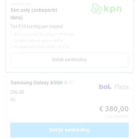
Beste tablets
Gesponsord
Sim only (onbeperkt
Smartwatches
data)
Tot €10 korting per maand
Oordopjes
✓
Extra voordeel als je thuis KPN hebt:
✓
Dubbele data en gratis Netflix
Tablets
✓
Nu géén aansluitkosten van € 25
Deals
Bekijk aanbieding
Community
Samsung
Galaxy A56
256 GB
Login
5G
Nieuwsbrief
€ 380,00
Over ons
2
jaar garantie
Bekijk aanbieding