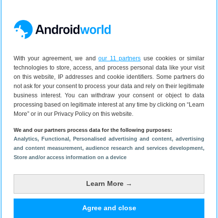
Samsung
Galaxy A56
256 GB
5G
€ 449,00
With your agreement, we and
our 11 partners
use cookies or similar
2
jaar garantie
technologies to store, access, and process personal data like your visit
on this website, IP addresses and cookie identifiers. Some partners do
Bekijk aanbieding
not ask for your consent to process your data and rely on their legitimate
business interest. You can withdraw your consent or object to data
processing based on legitimate interest at any time by clicking on “Learn
Proshop
3d
8.8
More” or in our Privacy Policy on this website.
We and our partners process data for the following purposes:
Analytics
, Functional
, Personalised advertising and content, advertising
Samsung
Galaxy A56
and content measurement, audience research and services development
,
256 GB
Store and/or access information on a device
5G
€ 531,00
Learn More →
2
jaar garantie
Agree and close
Bekijk aanbieding