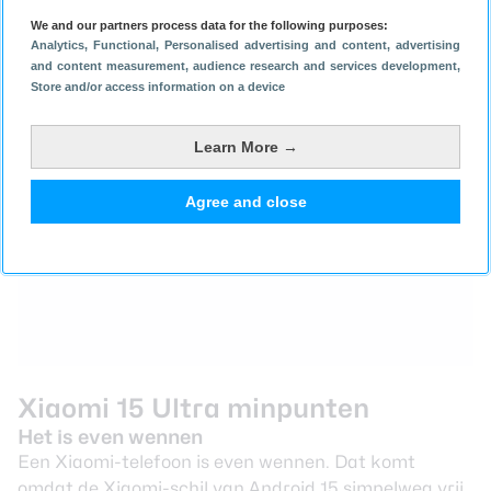
de Xiaomi 14 Ultra: het is wel een stuk helderder.
We and our partners process data for the following purposes:
Analytics
, Functional
, Personalised advertising and content, advertising
Lees verder na de advertentie.
and content measurement, audience research and services development
,
Store and/or access information on a device
Learn More →
Agree and close
Xiaomi 15 Ultra minpunten
Het is even wennen
Een Xiaomi-telefoon is even wennen. Dat komt
omdat de Xiaomi-schil van Android 15 simpelweg vrij