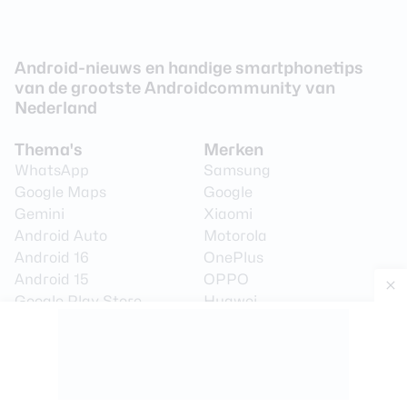
Android-nieuws en handige smartphonetips
van de grootste Androidcommunity van
Nederland
Thema's
Merken
WhatsApp
Samsung
Google Maps
Google
Gemini
Xiaomi
Android Auto
Motorola
Android 16
OnePlus
Android 15
OPPO
Google Play Store
Huawei
AW Basics
Fairphone
AI
Nieuwsbrief