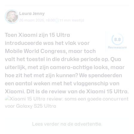
review
Beste tablets
Smartwatches
Laura Jenny
26 maart 2025, 18:00
11 min leestijd
Oordopjes
Toen Xiaomi zijn 15 Ultra
8.8
Tablets
introduceerde was het vlak voor
Reviewscore
Mobile World Congress, maar toch
Deals
valt het toestel in die drukke periode op. Qua
uiterlijk, met zijn camera-achtige looks, maar
Community
hoe zit het met zijn kunnen? We spendeerden
een aantal weken met het vlaggenschip van
Login
Xiaomi. Dit is de review van de
Xiaomi 15 Ultra
.
Nieuwsbrief
Over ons
Lees verder na de advertentie.