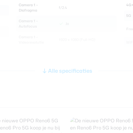
Camera 1 -
4G+
f/2.4
Diafragma
5G
Camera 1 -
Ja
Autofocus
Fre
Camera 1 -
1920 x 1080 (Full-HD)
Videoresolutie
WiF
WiF
Audio
5GH
Alle specificaties
3,5 mm
hoofdtelefoon
Nee
NF
55
aansluiting
Blu
Bluetooth stereo
Ja
(A2DP)
Inf
Speaker
Stereo
Con
Batterij
Se