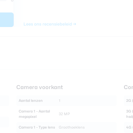
Lees ons recensiebeleid
Camera voorkant
Con
Aantal lenzen
1
2G 
Camera 1 - Aantal
3G 
32 MP
megapixel
hsd
Camera 1 - Type lens
Groothoeklens
4G (