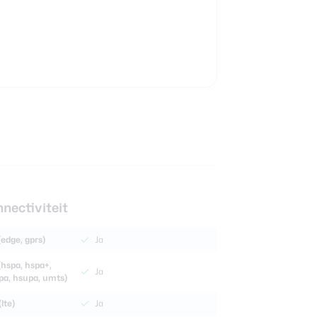
nectiviteit
(edge, gprs)
Ja
(hspa, hspa+,
Ja
pa, hsupa, umts)
lte)
Ja