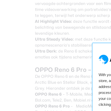
vervaagde achtergronden voor een filmis
time videoverwerking om portretvideo’
te leggen, terwijl het onderwerp scherp e
AI Highlight Video:
deze functie
wordt 
belichting van bewegende en stilstaande
levendige kleuren.
Ultra Steady Video:
met deze functie k
opnamescenario’s stabiliseren.
Ultra Dark:
de Reno 6 schakelt
deze mo
emoties ook tijdens schemering of ‘s n
OPPO Reno 6 Pro – prijze
With y
De OPPO Reno 6 en de Reno 6 Pro zijn n
store, 
Arctic Blue en Stellar Black, en de Pro-
address
Grey. Hieronder ontdek je de prijzen:
process
OPPO Reno 6
–
T-Mobile
, MediaMarkt,
your co
Bol.com,
Tele2
, Ben,
Mobiel.nl
en de
OPP
clickin
OPPO Reno 6 Pro
– MediaMarkt,
KPN