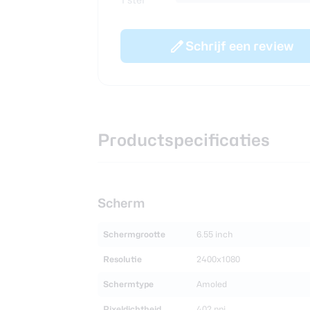
Schrijf een review
Productspecificaties
Scherm
Schermgrootte
6.55 inch
Resolutie
2400x1080
Schermtype
Amoled
Pixeldichtheid
402 ppi