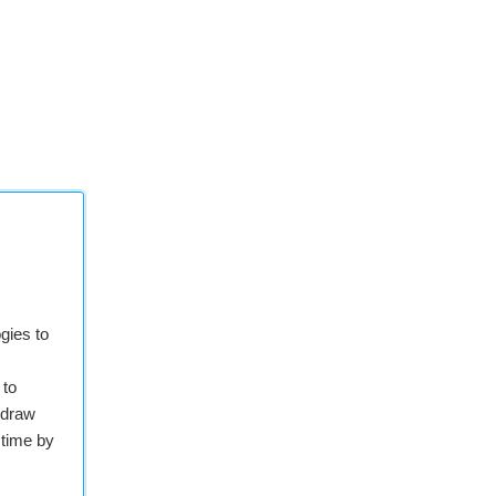
gies to
 to
hdraw
 time by