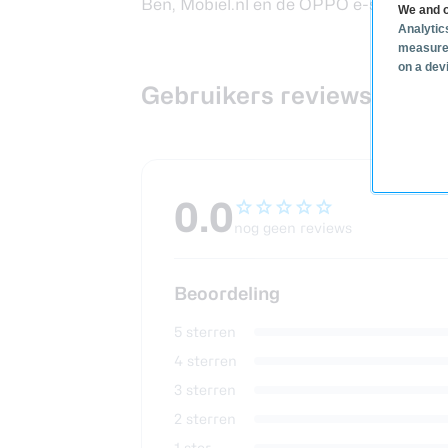
Ben,
Mobiel.nl
en de
OPPO e-store
–
79
We and o
Analytic
measure
on a dev
Gebruikers reviews Oppo
0.0
nog geen reviews
Beoordeling
5 sterren
4 sterren
3 sterren
2 sterren
1 ster