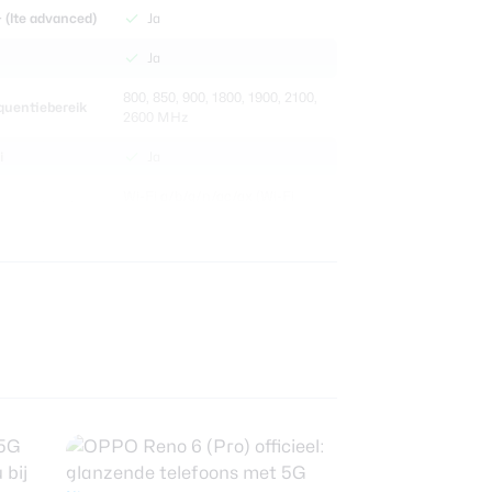
 (lte advanced)
Ja
Ja
800, 850, 900, 1800, 1900, 2100,
quentiebereik
2600 MHz
i
Ja
Wi-Fi a/b/g/n/ac/ax (Wi-Fi
i-standaard
1,2,3,4,5,6)
z ondersteuning
Ja
C
Ja
etooth
Bluetooth 5.2
rarood
Nee
nector
USB-C
nsoren