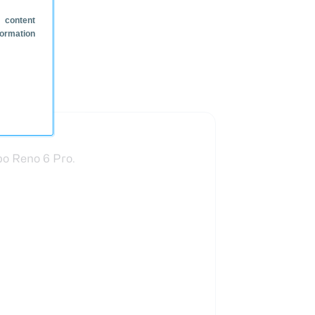
 content
formation
po Reno 6 Pro.