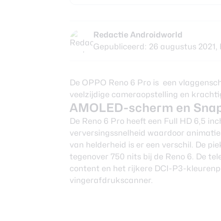
Nieuwsbrief
Over ons
Redactie Androidworld
Gepubliceerd: 26 augustus 2021,
De
OPPO
Reno 6 Pro is een vlaggensc
veelzijdige cameraopstelling en kracht
AMOLED-scherm en Snap
De Reno 6 Pro heeft een Full HD 6,5 i
verversingssnelheid waardoor animati
van helderheid is er een verschil. De pi
tegenover 750 nits bij de Reno 6. De t
content en het rijkere DCI-P3-kleurenpa
vingerafdrukscanner.