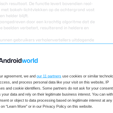
ch resultaat. De functie levert bovendien real-
s met bokeh-lichtvlekken op de achtergrond vast
n helder blijft.
aangedreven door een krachtig algoritme dat de
 beelden verbetert, resulterend in heldere en
unnen gebruikers verhalenvertellers uitdagende
dus automatisch in bij weinig licht, zodat
achts zuiver kunnen worden vastgelegd.
n en beschikbaarheid
our agreement, we and
our 11 partners
use cookies or similar technolo
u verkrijgbaar. Je vindt de Reno 6 in de kleuren
access, and process personal data like your visit on this website, IP
versie is verkrijgbaar in Arctic Blue en Lunar
es and cookie identifiers. Some partners do not ask for your consent
 your data and rely on their legitimate business interest. You can wit
KPN
, Vodafone,
Belsimpel
,
Coolblu
e,
nsent or object to data processing based on legitimate interest at any
O e-store
–
499 euro
g on “Learn More” or in our Privacy Policy on this website.
,
Vodafone,
Belsimpe
l,
Coolblue
, Bol.com,
Tele2
,