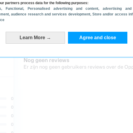
9 euro
ur partners process data for the following purposes:
s
, Functional
, Personalised advertising and content, advertising and
ment, audience research and services development
, Store and/or access in
ice
 Reno 6 Pro
Learn More →
Agree and close
Nog geen reviews
Er zijn nog geen gebruikers reviews over de Op
0
0
0
0
0