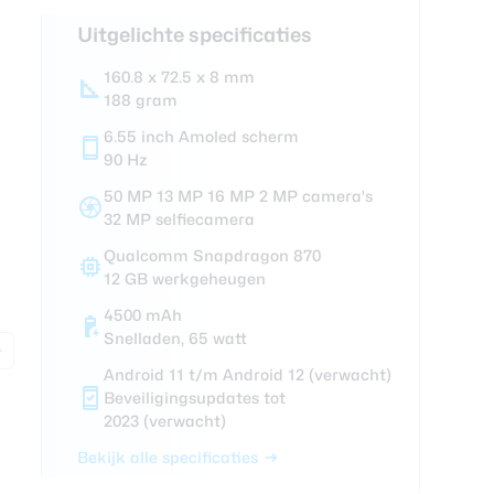
foons
Uitgelichte specificaties
xy Z Fold 7
160.8 x 72.5 x 8 mm
188 gram
6.55 inch Amoled scherm
90 Hz
50 MP 13 MP 16 MP 2 MP camera's
32 MP selfiecamera
Qualcomm Snapdragon 870
12 GB werkgeheugen
4500 mAh
Snelladen, 65 watt
Android 11 t/m Android 12 (verwacht)
Beveiligingsupdates tot
2023 (verwacht)
Bekijk alle specificaties